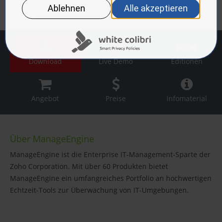
Download
Live Demo
Editionen
Angebot
Preise
Infomaterial
Über ManageEngine
ManageEngine ist die Enterprise IT-Management-Sparte der
Zoho Corporation. Mit über 60 Produkten bietet
ManageEngine ein umfangreiches Portfolio an hochwertigen
Echtzeit-Tools zur Überwachung von IT-Umgebungen.