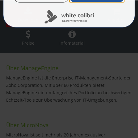
Download
Live Demo
Angebot
Preise
Infomaterial
Über ManageEngine
ManageEngine ist die Enterprise IT-Management-Sparte der
Zoho Corporation. Mit über 60 Produkten bietet
ManageEngine ein umfangreiches Portfolio an hochwertigen
Echtzeit-Tools zur Überwachung von IT-Umgebungen.
Über MicroNova
MicroNova ist seit mehr als 20 Jahren exklusiver