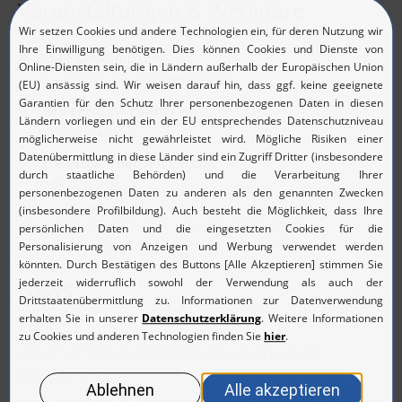
Veranstaltungen & Webinare
it-sa Expo&Congress
27. - 29.10.26, Messezentrum Nürnberg
ManageEngine PartnerDay
17.09.26, Würzburg
Live-Demo: Endpoint Central
07.08.26, Online
Hier finden Sie eine Übersicht über alle News und
Veranstaltungen
News
Hier finden Sie eine Übersicht über alle News und
Veranstaltungen