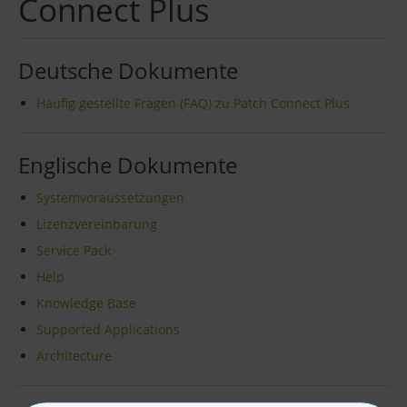
Connect Plus
Deutsche Dokumente
Häufig gestellte Fragen (FAQ) zu Patch Connect Plus
Englische Dokumente
Systemvoraussetzungen
Lizenzvereinbarung
Service Pack
Help
Knowledge Base
Supported Applications
Architecture