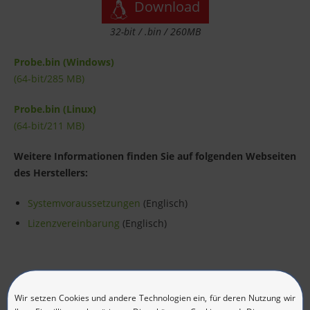
Download
32-bit / .bin / 260MB
Probe.bin (Windows)
(64-bit/285 MB)
Probe.bin (Linux)
(64-bit/211 MB)
Weitere Informationen finden Sie auf folgenden Webseiten
des Herstellers:
Systemvoraussetzungen
(Englisch)
Lizenzvereinbarung
(Englisch)