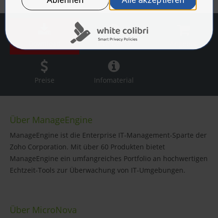
Download
Live Demo
Angebot
Preise
Infomaterial
Über ManageEngine
ManageEngine ist die Enterprise IT-Management-Sparte der
Zoho Corporation. Mit über 60 Produkten bietet
ManageEngine ein umfangreiches Portfolio an hochwertigen
Echtzeit-Tools zur Überwachung von IT-Umgebungen.
Über MicroNova