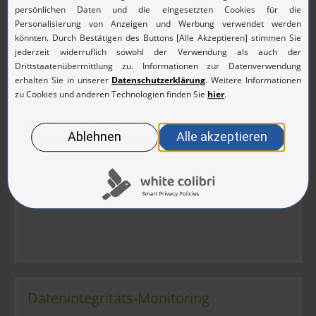
Log-Forensik
Archivierte Log-Files für forensische Untersuchungen
oder Root-Cause-Analysen nutzen
Datenintegritäts-Monitoring