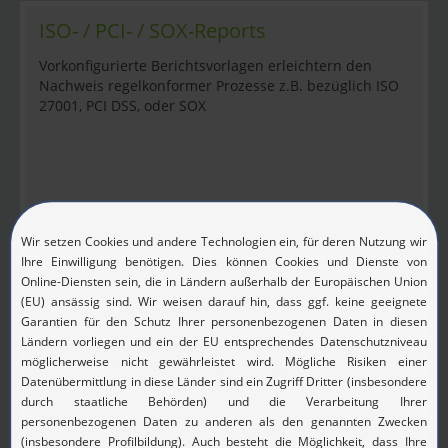
ISO- / PCI- / SOX-Reports
Vorkonfigurierte Berichtsvorlagen erleichtern den
Nachweis regelkonformer Prozesse z.B. bezüglich ISO
27001, PCI DSS, oder SOX
Eigene Compliance-Reports
Individuelle Compliance-Report-Vorlagen für das
Abbilden unternehmenseigener Regelwerke