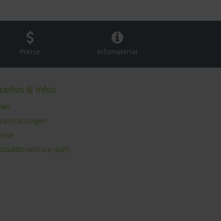
Preise
Infomaterial
uelles & Infos
ews
eranstaltungen
resse
roduktbroschüre (pdf)