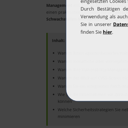
Management
ein. Neben Antworten geben 
einen praktischen Leitfaden für die
versch
Schwachstellen-Managements
an die Han
Inhalt:
Warum Ihnen agentenbasiertes Vuln
Warum monatliche oder vierteljährl
Warum Ihre Vulnerability-Manageme
Warum der Blick auf CVSS-Scores nich
Warum Sie ein integriertes Patch-Man
Wie Sie Ihr Unternehmen vor Zero-D
können
Welche Sicherheitsstrategien Sie 
minimieren