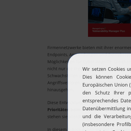
Firmennetzwerke bieten mit ihrer enormen
Endpoints, Anwendungen und Betriebssys
Möglichkeiten für Cyber-Angriffe. Gleichzei
nicht nur die Frequenz kontinuierlich zu
Schwachstellen auftauchen, sondern auch
Angriffsvektoren, die über den Bereich de
hinausgehen.
Diese Entwicklung setzt IT-Abteilungen z
Prioritäten beim Vulnerability Managem
stehen sie allerdings oft vor einem entmu
In diesem E-Book gehen wir auf
7 zentrale