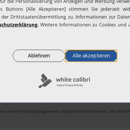
wir Ihnen gleichzeitig auch
iedenen Bereiche Ihres
d.
erability Management gerade bei Remote-Arbeitsumgebungen einen
iche Compliance-basierte Schwachstellen-Bewertungen nicht ausr
nt-Bemühungen ohne eine risikobasierte Bewertung ein sinnlose
t ausreicht und wie Sie Risiken wirklich priorisieren sollten
agement einsetzen sollten, anstatt in Integrationen von Drittanbi
ays, öffentlich bekannten Schwachstellen und nicht durch Patche
neben einem Patch-Management implementieren können, um die imm