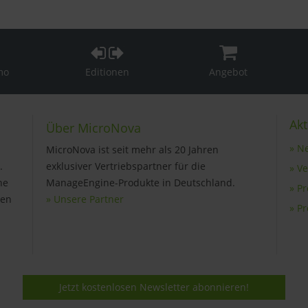
mo
Editionen
Angebot
Akt
Über MicroNova
» N
MicroNova ist seit mehr als 20 Jahren
.
exklusiver Vertriebspartner für die
» V
ne
ManageEngine-Produkte in Deutschland.
» P
gen
» Unsere Partner
» P
Jetzt kostenlosen Newsletter abonnieren!