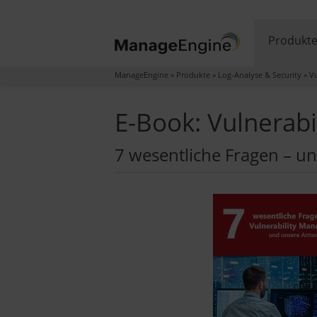
Produkt
ManageEngine
»
Produkte
»
Log-Analyse & Security
»
Vu
E-Book: Vulnerab
7 wesentliche Fragen – u