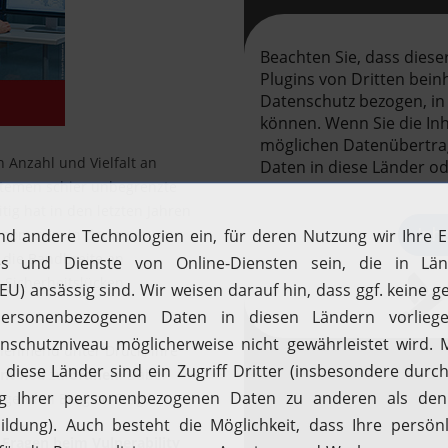
 Anzahl und Vielfalt an
temen schier unbegrenzte
tig hat in den letzten Jahren
genommen, in der neue
 die Bandbreite an
r Sicherheitslücken
unehmend unter Druck, ihre
ent neu
zu
ordnen
. Dabei
tigenden Berg an Fragen.
 Fragen beim Vulnerability