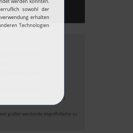
 Vorteil verschafft
eichen
s Unterfangen wären
etern zu investieren
s behebbare Situationen schützen
er größer werdende Angriffsfläche zu