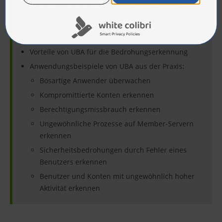
die verschiedene UBA-Funktionen bietet, bei der
Bedrohungserkennung unterstützen kann.
Warum UBA so wichtig ist
Vorteile von UBA für die Bedrohungserkennung
Anwendungsbeispiele von UBA aus der Praxis:
Bösartige Anwender überwachen
Kompromittierte Konten erkennen
Berechtigungsmissbrauch erkennen
Ungewöhnliche Prozesse auf Member-Servern
erkennen
Sicherheitsbedrohungen durch Fehler eines
Benutzers erkennen
Benutzer und Konten mit ungewöhnlich hoher
Aktivität erkennen