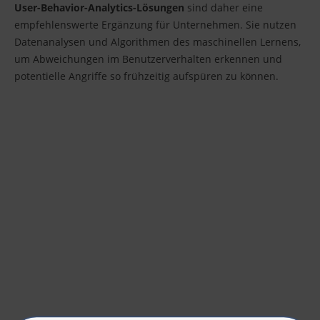
User-Behavior-Analytics-Lösungen
sind daher eine
empfehlenswerte Ergänzung für Unternehmen. Sie nutzen
Datenanalysen und Algorithmen des maschinellen Lernens,
um Abweichungen im Benutzerverhalten erkennen und
potentielle Angriffe so frühzeitig aufspüren zu können.