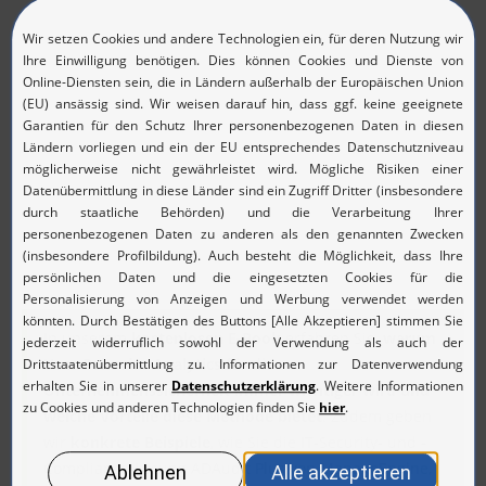
In unserem
kostenlosen E-Book
erfahren Sie,
warum
User Behavior Analytics für die
Unternehmenssicherheit immer wichtiger wird und
welche Vorteile diese Methode bietet
. Zudem geben
wir
konkrete Beispiele
, wie Sie die IT-Security- und -
Compliance-Lösung ADAudit Plus von ManageEngine,