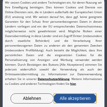
89301.0SH1
Annual
subscription fee for each additional Help Desk
Technician
95 $
ca. 84,08 €
89301.1SEOB1
Annual
subscription fee for 100 Users/Mailboxes
145 $
ca. 128,34 €
89301.1SEOB2