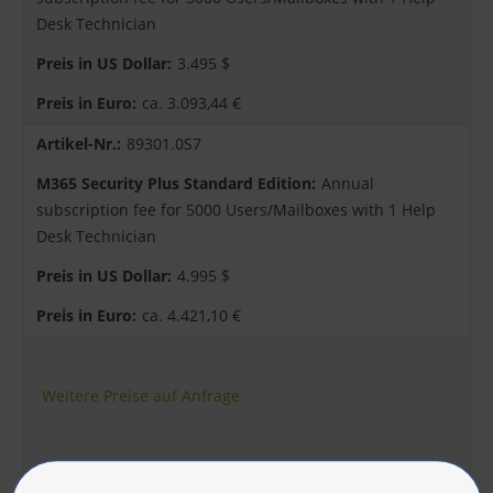
Desk Technician
3.495 $
ca. 3.093,44 €
89301.0S7
Annual
subscription fee for 5000 Users/Mailboxes with 1 Help
Desk Technician
4.995 $
ca. 4.421,10 €
Weitere Preise auf Anfrage