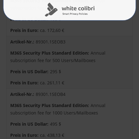
Annual
subscription fee for 200 Users/Mailboxes
195 $
ca. 172,60 €
89301.1SEOB3
Annual
subscription fee for 500 Users/Mailboxes
295 $
ca. 261,11 €
89301.1SEOB4
Annual
subscription fee for 1000 Users/Mailboxes
495 $
ca. 438,13 €