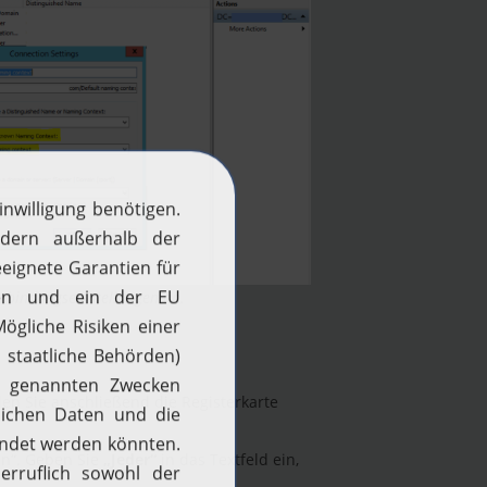
erbindungseinstellungen an.
len Sie anschließend die Registerkarte
en“. Geben Sie
„Jeder“
in das Textfeld ein,