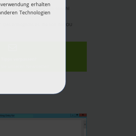
Typ“
die Option
„Alle“
, um sowohl
“
. Das ermöglicht es, die von der OU
 Tipps verpassen?
Sie unseren Newsletter!