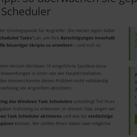
 Scheduler
ter Einstiegspunkt für Angreifer. Die Hacker legen dabei
cheduled Tasks
“) an, um ihre
Berechtigungen innerhalb
fe bösartiger Skripte zu erweitern
– und sich so
f
ystem-Version Windows 10 eingeführte Sandbox (eine
e Anwendungen in einer von der Hauptinstallation
n können) konnte dieses Problem nicht vollständig
W
erlässig vor Angreifern absichern.
A
r
ring des Windows Task Schedulers
unbedingt Teil Ihres
u
gaben frühzeitig zu erkennen. In diesem Tipp zeigen wir
ws Task Scheduler aktivieren
und wie Sie
verdächtige
fspüren
können. Wir stellen Ihnen dabei zwei mögliche