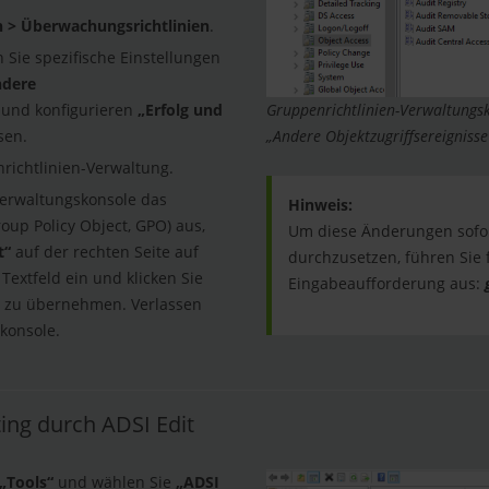
 > Überwachungsrichtlinien
.
 Sie spezifische Einstellungen
ndere
und konfigurieren
„Erfolg und
Gruppenrichtlinien-Verwaltungsko
sen.
„Andere Objektzugriffsereigniss
richtlinien-Verwaltung.
Verwaltungskonsole das
Hinweis:
oup Policy Object, GPO) aus,
Um diese Änderungen sofo
t“
auf der rechten Seite auf
durchzusetzen, führen Sie
 Textfeld ein und klicken Sie
Eingabeaufforderung aus:
t zu übernehmen. Verlassen
konsole.
ting durch ADSI Edit
„Tools“
und wählen Sie
„ADSI