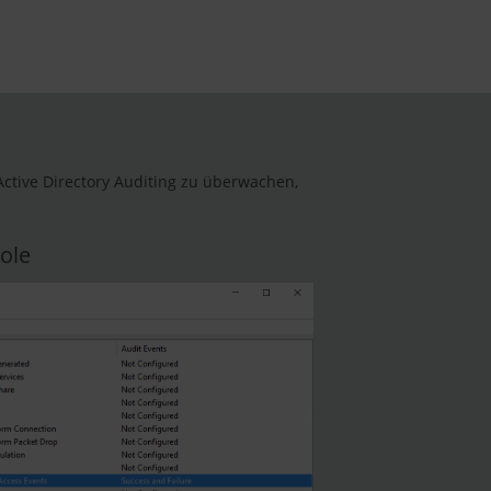
ctive Directory Auditing zu überwachen,
sole