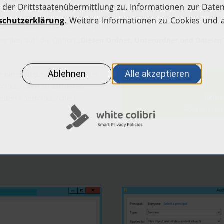
gseintrag“ zeigt nun „Alle“ an. Wählen Sie in der Dropdown-Liste
„
auch „Fehlgeschlagen“ zu überprüfen.
wenden auf“ die Option
„Diesen Ordner, Unterordner und Dateien
e Berechtigungen“ die Option
ollkästchen zu aktivieren.
Keine
enden Kontrollkästchen:
Abonnieren 