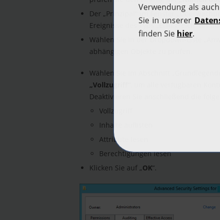
Der „Prinzipal" im Fenster „Überwachun
Ereignisse des Typs „Erfolgreich“ als 
Wählen Sie in der Dropdown-Liste „An
abhängigen Objekte zu prüfen.
Wählen Sie im Abschnitt „Grundlegend
„Vollzugriff“
, um alle verfügbaren Kontr
Deaktivieren Sie anschließend die folg
Vollzugriff
Inhalte auflisten
Attribute lesen
Berechtigungen lesen
Klicken Sie auf „
OK
“.