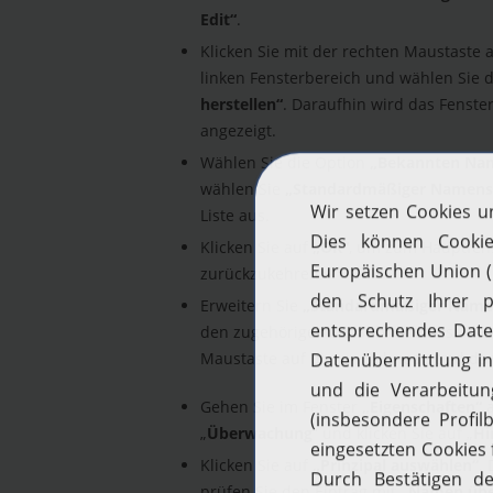
Edit“
.
Klicken Sie mit der rechten Maustaste 
linken Fensterbereich und wählen Sie 
herstellen“
. Daraufhin wird das Fenste
angezeigt.
Wählen Sie die Option
„Bekannten Na
wählen Sie
„Standardmäßiger Namens
Liste aus.
Klicken Sie auf
„OK“
, um zum Hauptfens
zurückzukehren.
Erweitern Sie
„Standardmäßiger Name
den zugehörigen DC-Subnode aus. Klick
Maustaste auf diesen Subnode und da
Gehen Sie im Fenster
„Eigenschaften“
„
Überwachung
“ und klicken Sie auf „
Hi
Klicken Sie auf
„Prinzipal auswählen“
.
prüfen Sie den Eintrag mit
„Namen übe