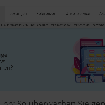
e
Lösungen
Referenzen
Unser Service
Akt
Plus
»
Infomaterial
»
AD-Tipp: Scheduled Tasks im Windows Task Scheduler überwache
ige
ows
üren?
-Tipp: So überwachen Sie ge