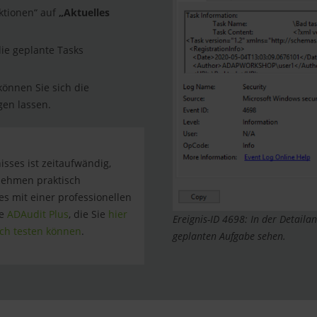
Aktionen“ auf
„Aktuelles
die geplante Tasks
können Sie sich die
gen lassen.
sses ist zeitaufwändig,
rnehmen praktisch
es mit einer professionellen
ie
ADAudit Plus
, die Sie
hier
Ereignis-ID 4698: In der Detailan
ich testen können
.
geplanten Aufgabe sehen.