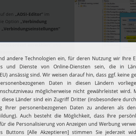
auf den
„ADSI-Editor“
im
die Option
„Verbindung
r
„Verbindungseinstellungen“
menskontext auswählen“
und
kontext“
aus der Dropdown-
ter des ADSI-Editors
ADSI-Editor: So passen Sie die V
nskontext“
und wählen Sie
en Sie mit der rechten
nn auf
„Eigenschaften“
.
auf die Registerkarte „
Sicherheit“
und wählen Sie
„Erweitert“
. Wäh
nzufügen“.
 Daraufhin öffnet sich das Fenster „Benutzer oder Gruppe auswähl
rprüfen“
und bestätigen Sie es mit
„OK“
.