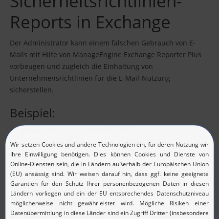
Sicherheitsrichtlinien-
Reports in Exchange
Der Administrator kann einem falschen Gebrauch von E-
Mails mit Hilfe von ManageEngine Exchange Reporter Plus
vorbeugen und zugleich die Einhaltung von
Unternehmensrichtlinien für die E-Mail-Nutzung
sicherstellen.
Beispiel:
Mit dem Bericht zum Postfachinhalt hat der
Administrator die Möglichkeit, den Inhalt der E-Mails zu
monitoren, um Verstößen gegen
Unternehmensvorschriften vorzubeugen.
Mit den Reports zu „Anhänge nach File Extension
Keyword“ können bekannte Viren in E-Mail-Anhängen
identifiziert werden.
Derselbe Report zeigt auch, ob Nutzer übermäßig viel