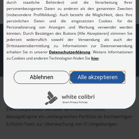
Speicherplatz durch das Speichern geschäftsfremder
Daten, wie Musik- (z.B. MP3) oder Video-Dateien belegen.
Download
Live Demo
Editionen
Angebot
Preise
Infomaterial
Über ManageEngine
ManageEngine ist die Enterprise IT-Management-Sparte der
Zoho Corporation. Mit über 60 Produkten bietet
ManageEngine ein umfangreiches Portfolio an hochwertigen
Echtzeit-Tools zur Überwachung von IT-Umgebungen.