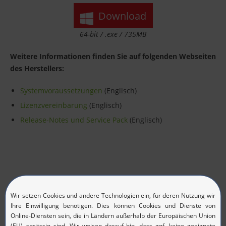
Download
64-bit / .exe / 735MB
Weitere Informationen finden Sie auf folgenden Webseiten
des Herstellers:
Systemvoraussetzungen
(Englisch)
Lizenzvereinbarung
(Englisch)
Release-Notes und Service Pack
(Englisch)