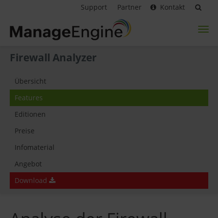
Support
Partner
Kontakt
Toggl
naviga
Firewall Analyzer
Übersicht
Features
Editionen
Preise
Infomaterial
Angebot
Download