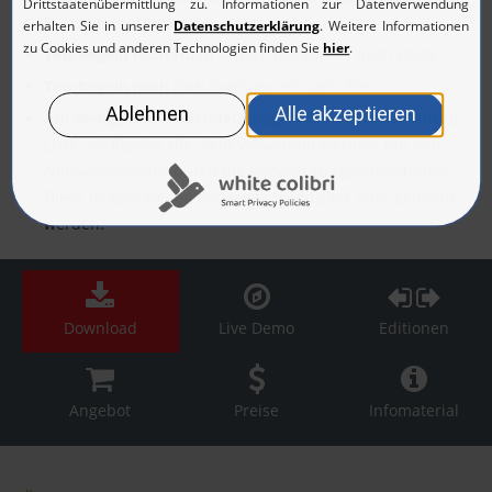
Events basierend auf Protokollgruppen
Top-Regeln nach Host:
Anzahl der Events nach Hosts
Top-Regeln nach Ziel:
Eventanzahl nach Ziel
Am wenigsten verwendete Regeln (Top Unused Rules):
Liste mit Regeln, die nicht verwendet werden, um den
Netzwerkverkehr durch die Firewall zu reglementieren.
Diese Regeln sollten entweder modifiziert oder gelöscht
werden.
Download
Live Demo
Editionen
Angebot
Preise
Infomaterial