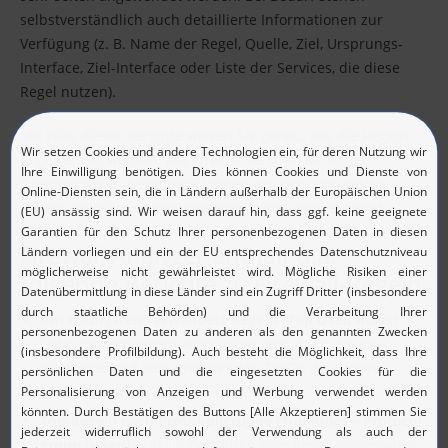
selbstverständlich auch detaillierte Informationen zur
Verfügung (z. B. Name der Regel, Quelle, Ziel, Ursprungs-
Interface, Ziel-Interface oder Liste der Services, die diese
Regel nutzen).
Mit Hilfe dieser Berichte wissen Sie genau, wie die Regeln
angewendet werden, wie effektiv sie sind, wo sich
Optimierungen besonders lohnen würden und welche
Regeln vielleicht überflüssig oder falsch angelegt sind.
Firewall Analyzer enthält u.a.
folgende Berichte zu Firewall-Regeln
Am häufigsten verwendete Regeln (Top Used Rules):
Liste mit den Regeln, Richtlinien oder ACLs, die am
häufigsten auf den eingehenden Traffic der Firewall
angewendet werden.
Top-Regeln nach Protokollgruppe (Top Rules – Protocol
group based):
Anzahl der durch eine Regel ausgelösten