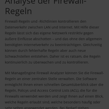
Analyse der Firewall-
Regeln
Firewall-Regeln und -Richtlinien kontrollieren den
Datenverkehr zwischen LAN und Internet. Mit Hilfe dieser
Regeln lässt sich das eigene Netzwerk restriktiv gegen
äußere Einflüsse abschotten – und das ohne den allgemein
benötigten Internetverkehr zu beeinträchtigen. Gleichzeitig
können durch fehlerhafte Regeln aber auch neue
Schwachstellen entstehen. Daher ist es ratsam, die Regeln
kontinuierlich zu überwachen und zu kontrollieren.
Mit ManageEngine Firewall Analyzer können Sie die Firewall-
Regeln an einer zentralen Stelle verwalten. Die Software
ermöglicht Ihnen einen schnellen Gesamtüberblick über die
Regeln, Policys und Access Control Lists (ACL), die für die
Firewalls verwendet werden und zeigt Ihnen auf einen Blick,
welche Regeln erlaubt sind, welche besonders häufig oder
sehr selten angewendet werden. Bei Bedarf stehen