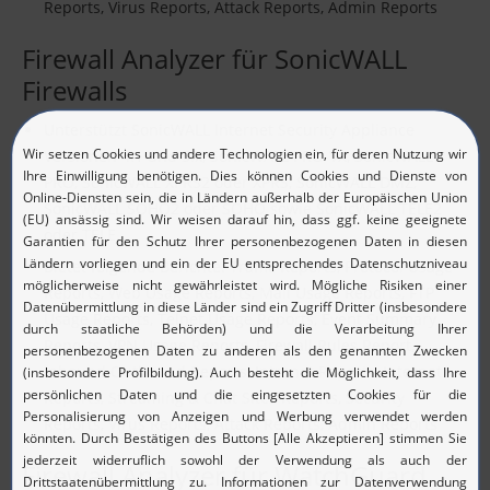
Reports, Virus Reports, Attack Reports, Admin Reports
Firewall Analyzer für SonicWALL
Firewalls
Unterstützt SonicWALL Internet Security Appliance
Versionen 4.1 und 5.x, SonicWALL PRO-VX, SonicWALL
PRO, SonicWALL XPRS2 oder XPRS, SonicWALL DMZ,
SonicWALL SOHO2 oder SOHO sowie SonicWALL TELE2
oder TELE.
Bietet folgende Berichte: Traffic Reports, Protocol Usage
Reports, Web Usage Reports, Mail Usage Reports, FTP
Usage Reports, Telnet Usage Reports, Event Summary
Reports, VPN Usage Reports, Firewall Rules Report,
Inbound Outbound Reports, Intranet Reports, Internet
Reports, Streaming & Chat Sites Reports, Security
Reports, Virus Reports, Attack Reports, Admin Reports
Firewall Analyzer für WatchGuard