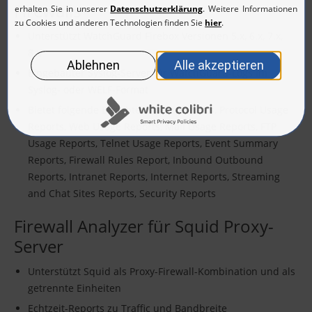
Firewalls
Unterstützt WatchGuard Firebox Versionen 5.x, 6.x, 7.x,
8.x
Eingebauter Syslog-Server für WatchGuard-Logs im
Syslog- oder WELF-Format
Bietet folgende Berichte: Traffic Reports, Protocol Usage
Reports, Web Usage Reports, Mail Usage Reports, FTP
Usage Reports, Telnet Usage Reports, Event Summary
Reports, Firewall Rules Report, Inbound Outbound
Reports, Intranet Reports, Internet Reports, Streaming
and Chat Sites Reports, Security Reports
Firewall Analyzer für Squid Proxy-
Server
Unterstützt Squid als Proxy-Firewall-Kombination und als
getrennte Einheiten
Echtzeit-Reports zu Traffic und Bandbreite