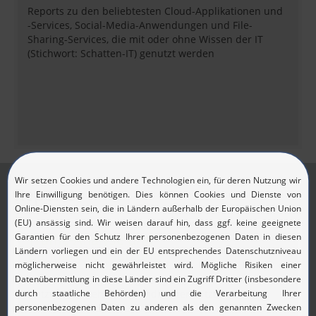
Reports zu den beliebtesten Cloud-Applikationen und
-Services, Social-Media-Anwendungen und File-
Sharing-Services, die mit oder ohne Wissen der IT
(Stichwort: Schatten-IT) genutzt werden
Reports
Traffic-Analyse und
Bandbreitennutzung
Die Auswertung der Logs zeigt, wie sich
Netzwerkverkehr und Bandbreitennutzung
zusammensetzen