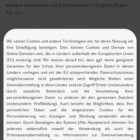
Weitere Dokumente und Informationen in Englisch finden
Sie
hier
.
Veranstaltungen & Webinare
it-sa Expo&Congress
27. - 29.10.26, Messezentrum Nürnberg
ManageEngine PartnerDay
17.09.26, Würzburg
Hier finden Sie eine Übersicht über alle News und
Veranstaltungen
News
NIS2-Compliance: Tipps und Lösungen für die
Umsetzung