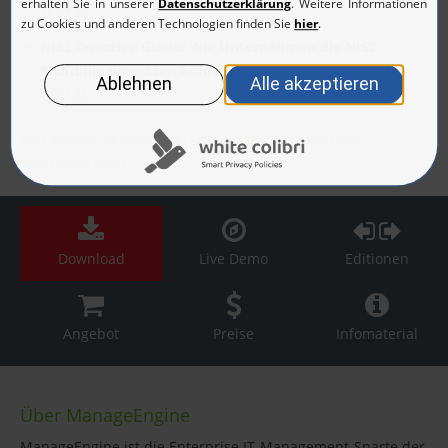
15.07.25
NIS2 Directive Guide: Wie Unternehmen die NIS2-
Richtlinie umsetzen können
15.07.25
Hier finden Sie eine Übersicht über alle News und
Veranstaltungen
Download
Live Demo
Editionen
Angebot
Preise
Infomaterial
Über ManageEngine
ManageEngine ist die Enterprise IT-Management-Sparte der