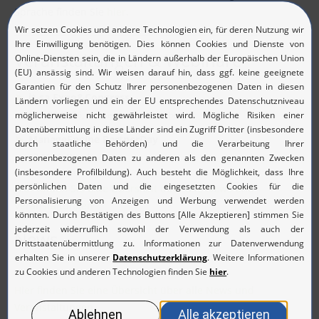
Sprache finden Sie
hier
.
Veranstaltungen & Webinare
it-sa Expo&Congress
27. - 29.10.26, Messezentrum Nürnberg
ManageEngine PartnerDay
17.09.26, Würzburg
Hier finden Sie eine Übersicht über alle News und
Veranstaltungen
News
Hier finden Sie eine Übersicht über alle News und
Veranstaltungen