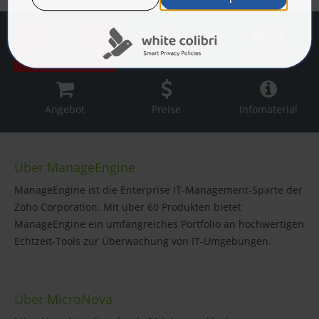
Download
Live Demo
Editionen
Angebot
Preise
Infomaterial
Über ManageEngine
ManageEngine ist die Enterprise IT-Management-Sparte der
Zoho Corporation. Mit über 60 Produkten bietet
ManageEngine ein umfangreiches Portfolio an hochwertigen
Echtzeit-Tools zur Überwachung von IT-Umgebungen.
Über MicroNova