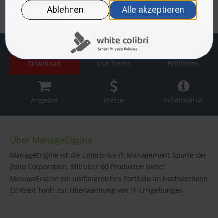
Hier finden Sie eine Übersicht über alle News und
Veranstaltungen
Download
Live Demo
Editionen
Angebot
Preise
Infomaterial
Über ManageEngine
ManageEngine ist die Enterprise IT-Management-Sparte der
Zoho Corporation. Mit über 60 Produkten bietet
ManageEngine ein umfangreiches Portfolio an hochwertigen
Echtzeit-Tools zur Überwachung von IT-Umgebungen.