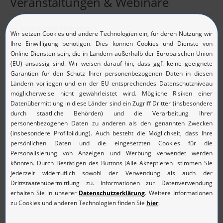
Veranstaltungen & Webinare
it-sa Expo&Congress
27. - 29.10.26, Messezentrum Nürnberg
ManageEngine PartnerDay
17.09.26, Würzburg
Live-Demo: Endpoint Central
07.08.26, Online
Hier finden Sie eine Übersicht über alle News und
Veranstaltungen
News
IP-Insider Readers’ Choice Awards 2026: ManageEngine
erneut nominiert
15.05.26