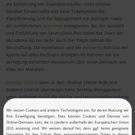
die Einführung von Eskalationsstufen, nicht erfüllen.
Darüber hinaus sollte das neue Ticketsystem die
Klassifizierung und das Management von Anfragen sowie
ein ausführliches
Reporting
ermöglichen. Bei der Auswahl
und Einführung von ServiceDesk Plus stand das Team der
MicroNova AG zur Seite. Auch hier folgte zeitnah die
Beschaffung. Die Installation und der
weltweite
Roll-Out der
Agents auf allen Rechnern erfolgten im Rahmen der zur
Verfügung stehenden Ressourcen über einen Zeitraum von
etwa vier Monaten.
Desktop Central
(
Anm. d. Red.: Desktop Central heißt jetzt
Endpoint Central
) überzeugte beim Desktop-Management
unter anderem durch die rasche und ressourcenfreundliche
Implementierung und setzte sich schließlich gegen
Microsoft SystemCenter und LanDesk durch. „Auch die
exzellente Zusammenarbeit mit MicroNova war ein
Kaufargument“, ergänzt Piotr Furman. Weitere
Entscheidungskriterien waren die Schnittstellen zu