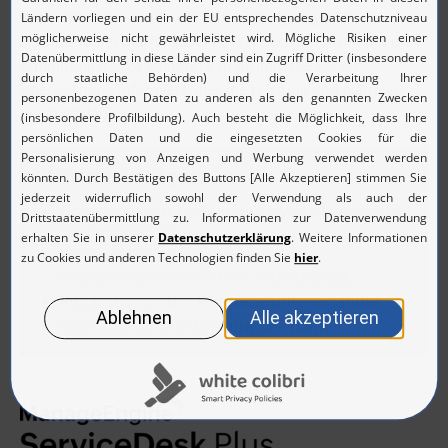
ServiceDesk Plus und nicht zuletzt die geringen Kosten.
Ergänzend beschaffte VIER PFOTEN noch
Site 24x7
, um die
Anbindung der 24 Standorte zu prüfen. Die Server-
Überwachung informiert über die Leistung und alarmiert
bei Ausfällen.
Kundennutzen:
Übergang vom Test- in den Live-Betrieb ohne
Neuinstallation
Einfache Bedienung und intuitive
Anpassungen erleichtern Arbeitsalltag
Integrationen der Produkte untereinander
Sehr gutes Preis-/Leistungsverhältnis