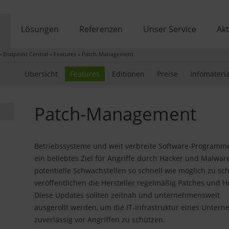
e
Lösungen
Referenzen
Unser Service
Akt
»
Endpoint Central
»
Features
»
Patch-Management
Übersicht
Features
Editionen
Preise
Infomateria
Patch-Management
Betriebssysteme und weit verbreite Software-Programm
ein beliebtes Ziel für Angriffe durch Hacker und Malwar
potentielle Schwachstellen so schnell wie möglich zu sch
veröffentlichen die Hersteller regelmäßig Patches und Ho
Diese Updates sollten zeitnah und unternehmensweit
ausgerollt werden, um die IT-Infrastruktur eines Unter
zuverlässig vor Angriffen zu schützen.