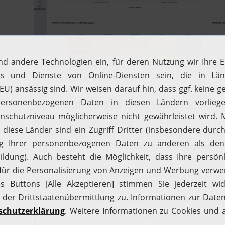
Screenshot Endpoint Central: Das Patch-Management-Dashboa
Status im Unternehmen.
Automatisiertes Patch-Manageme
Eine systematische und automatisierte Patch-Manageme
einfachste Möglichkeit, um alle Endpoints des Unterne
zu halten. Die Funktion
Automate Patch Deployment
(A
Systemadministratoren, fehlende Patches auf ihren Ne
manuelle Eingriffe zu verteilen.
Vorteile der automatisierten Patch-Bereits
Das Patch Deployment erfolgt schnell und die sofo