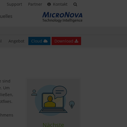
Support
Partner
Kontakt
uelles
l
Angebot
Cloud
Download
e sind
e. Um
ließen,
tfixes.
nehmens
Nächste