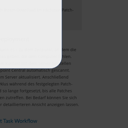
ch ihrem Download im nächsten Patch-
 Deployment
 kann es – zu dem Zeitpunkt, an dem die
hes geben, die dem Computer fehlen.
er Kontakt mit dem Server herstellen
dpoint Central automatisch gescannt.
m Server aktualisiert. Anschließend
zyklus während des festgelegten Patch-
so lange fortgesetzt, bis alle Patches
rien zutreffen. Bei Bedarf können Sie sich
r detaillierteren Ansicht anzeigen lassen.