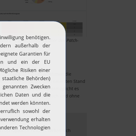
rd gibt einen Überblick über den Patch-
nt
nt-Lösung ist für Unternehmen die
hmens zuverlässig auf dem neuesten Stand
PD) von Endpoint Central ermöglicht es
tzwerkcomputern automatisch und ohne
tellung
rt verfügbaren Patches wirken sich