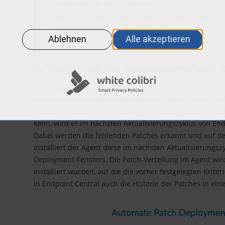
positiv auf die Sicherheit aus.
Alle genehmigten Patches werden unmittelbar na
Deployment-Fenster bereitgestellt.
So funktioniert das automatische Patch
Jedes Mal, wenn ein Computer im Netzwerk offline geht,
Netzwerkverbindung wiederhergestellt wird – neue Patc
Sobald der Endpoint-Central-Agent allerdings dann wied
kann, wird er im nächsten Aktualisierungszyklus von En
Dabei werden die fehlenden Patches erkannt und auf de
installiert der Agent diese im nächsten Aktualisierungs
Deployment-Fensters. Die Patch-Verteilung im Agent wird 
installiert wurden, auf die die vorher festgelegten Krite
in Endpoint Central auch die Historie der Patches in eine