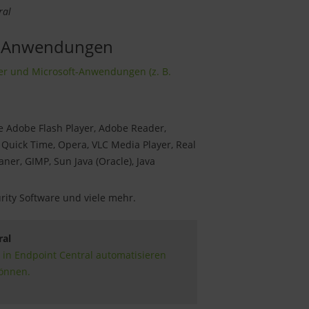
ral
nd Anwendungen
er und Microsoft-Anwendungen (z. B.
ie Adobe Flash Player, Adobe Reader,
 Quick Time, Opera, VLC Media Player, Real
aner, GIMP, Sun Java (Oracle), Java
urity Software und viele mehr.
ral
 in Endpoint Central automatisieren
önnen.