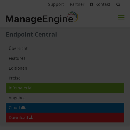
Support
Partner
Kontakt
Toggl
naviga
Endpoint Central
Übersicht
Features
Editionen
Preise
Infomaterial
Angebot
Cloud
Download