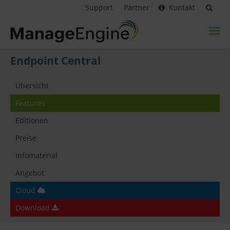
Support
Partner
Kontakt
Toggl
naviga
Endpoint Central
Übersicht
Features
Editionen
Preise
Infomaterial
Angebot
Cloud
Download