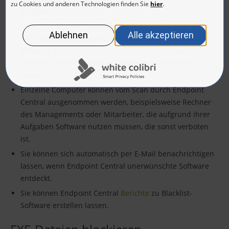
erfolgen.
Legen Sie fest, welche Aktionen Endpoint Central
durchführen soll, wenn eine auf der Blacklist stehende
Software gefunden wird. Sie können die unerwünschte
Software beispielsweise automatisch deinstallieren
lassen.
Einzelne Computer können vom Scan durch Endpoint
Central ausgenommen werden, beispielsweise Rechner
des Managements oder Mitarbeiter, die aufgrund ihrer
Aufgaben Software nutzen müssen, die sonst verboten
ist.
Sie können sich automatisch per E-Mail benachrichtigen
lassen, wenn Endpoint Central unerwünschte Software
entdeckt.
Sie können Endpoint Central
Berichte
zu Blacklist-
Software erstellen lassen.