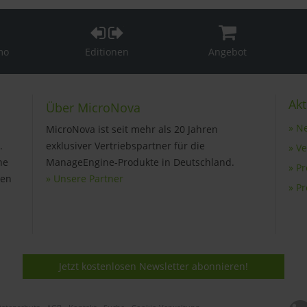
mo
Editionen
Angebot
Akt
Über MicroNova
» N
MicroNova ist seit mehr als 20 Jahren
.
exklusiver Vertriebspartner für die
» V
ne
ManageEngine-Produkte in Deutschland.
» P
gen
» Unsere Partner
» P
Jetzt kostenlosen Newsletter abonnieren!