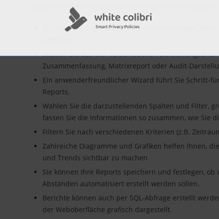
Zusätzlich können Sie bei Bedarf zahlreiche individuelle
Erstellen Sie Reports zu Kriterien wie Anfragen, benöt
Umfragen.
Wählen Sie aus vier verschiedenen Darstellungsarten 
Zusammenfassung, Matrixreport oder Audit-Darstellu
Ein anwenderfreundlicher Wizard führt Sie Schritt-für
Reports.
Wählen Sie die darzustellenden Spalten und Filter, g
fassen Sie die Informationen so zusammen, wie Sie d
Filtern Sie nach verschiedenen Kriterien (z.B. Zeitrau
Zahlreiche Diagramme und Grafiken helfen Ihnen, die
und Trends sichtbar zu machen
Sie können Ihre Reports speichern und festlegen, ob
Abständen automatisiert erstellt werden sollen.
Berichte können auch per SQL-Abfrage erstellt werden
der Weboberfläche grafisch dargestellt.