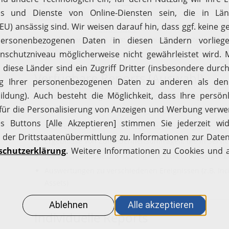
Screenshot ServiceDesk Plus: IT-Administratoren stehen über
Auswahl.
Verfügbare Reports (Auswahl)
Anzahl offener, geschlossener oder überfälliger Ticke
Tickets nach Abteilung, Ebene, Modus, Priorität, Kate
SLA-Verletzungen nach Kategorie, Abteilung oder Tec
Ergebnisse von Zufriedenheitsumfragen, die in Servic
Durchschnittliche, zur Lösung von Tickets benötigte Z
Auswertungen zu verschiedenen Ereignissen (z.B. Inc
Assets)
Individuelle Reports