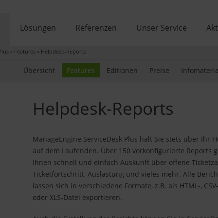
e
Lösungen
Referenzen
Unser Service
Akt
Plus
»
Features
»
Helpdesk-Reports
Übersicht
Features
Editionen
Preise
Infomateria
Helpdesk-Reports
ManageEngine ServiceDesk Plus hält Sie stets über Ihr 
auf dem Laufenden. Über 150 vorkonfigurierte Reports 
Ihnen schnell und einfach Auskunft über offene Ticketza
Ticketfortschritt, Auslastung und vieles mehr. Alle Beric
lassen sich in verschiedene Formate, z.B. als HTML-, CSV-
oder XLS-Datei exportieren.