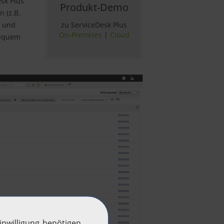
esk Plus
Produkt-Demo
 (z.B.
zu ServiceDesk Plus
t und
On-Premises
|
Cloud
bequem