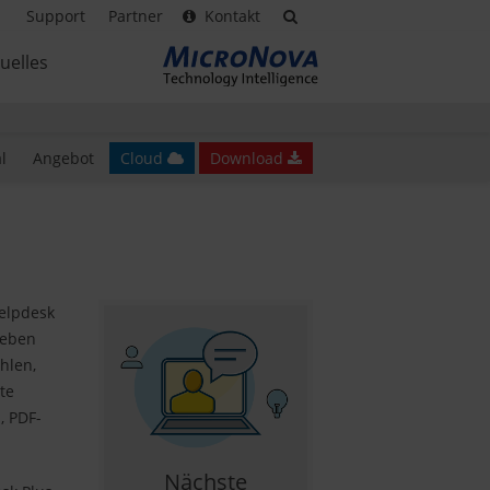
Support
Partner
Kontakt
uelles
l
Angebot
Cloud
Download
Helpdesk
geben
hlen,
hte
, PDF-
Nächste