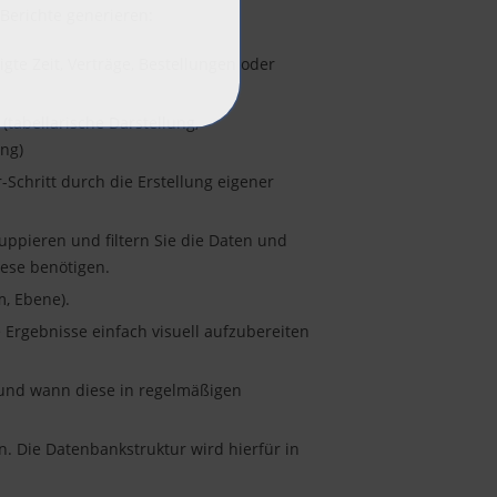
 Berichte generieren:
igte Zeit, Verträge, Bestellungen oder
(tabellarische Darstellung,
ng)
-Schritt durch die Erstellung eigener
ruppieren und filtern Sie die Daten und
iese benötigen.
m, Ebene).
 Ergebnisse einfach visuell aufzubereiten
 und wann diese in regelmäßigen
. Die Datenbankstruktur wird hierfür in