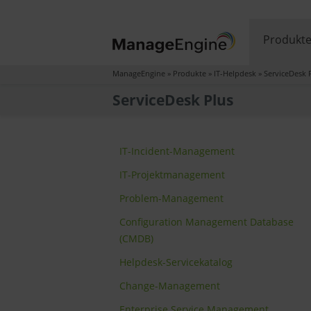
Produkt
ManageEngine
»
Produkte
»
IT-Helpdesk
»
ServiceDesk 
ServiceDesk Plus
IT-Incident-Management
IT-Projektmanagement
Problem-Management
Configuration Management Database
(CMDB)
Helpdesk-Servicekatalog
Change-Management
Enterprise Service Management