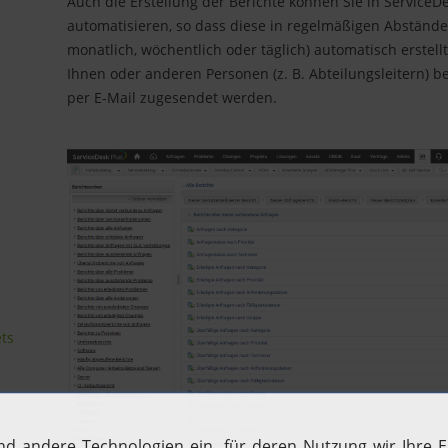
Auch die Erstellung der Berichte können Sie in ServiceD
automatisieren, so dass diese in regelmäßigen Abständen
monatlich, wöchentlich oder täglich) automatisch erstell
Ihnen oder anderen Personen (z. B. Abteilungsleitern) 
per E-Mail zugesendet werden.
ts