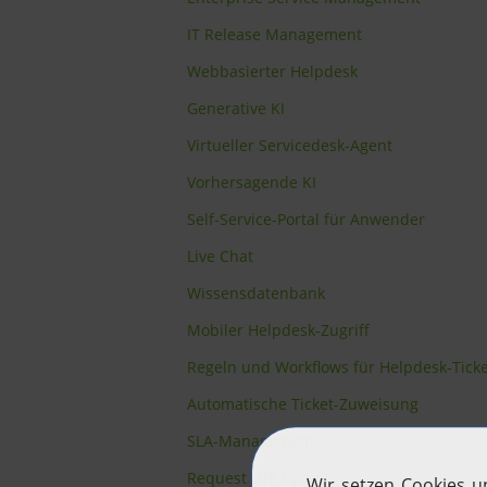
IT Release Management
Webbasierter Helpdesk
Generative KI
Virtueller Servicedesk-Agent
Vorhersagende KI
Self-Service-Portal für Anwender
Live Chat
Wissensdatenbank
Mobiler Helpdesk-Zugriff
Regeln und Workflows für Helpdesk-Ticke
Automatische Ticket-Zuweisung
SLA-Management
Request Life Cycle