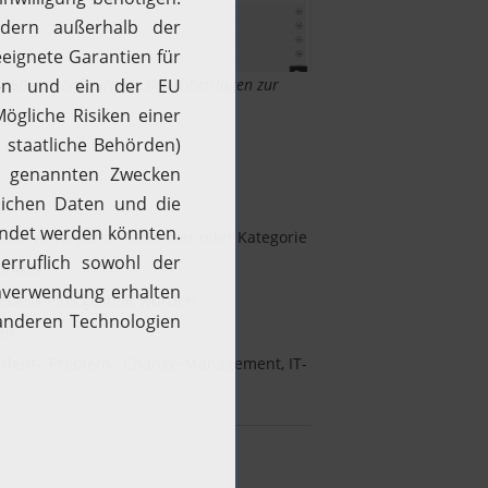
 150 vorkonfigurierte Berichtvorlagen zur
ts
gorie, Anforderer, Techniker oder Kategorie
hniker
eDesk Plus gestellt wurden
eit
ident-, Problem-, Change-Management, IT-