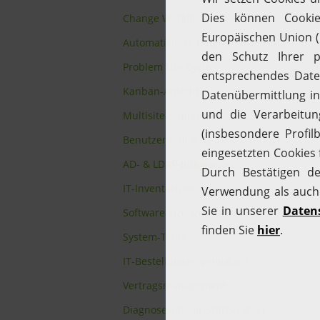
Change Workflows
Automatisierte Datenarchivierung
Problem Life Cycle
Kanban-Ansicht
Multisite-Support
Benutzerdefinierte Ticket-Vorlagen
AD- & LDAP-Integration
IT-Inventarisierung
Software-Lizenzen verwalten
System-Tools
IT-Bestellungen verwalten
Vertragsmanagement
Diagnosesoftware-Integration