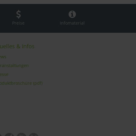
Preise
Infomaterial
uelles & Infos
ews
eranstaltungen
resse
roduktbroschüre (pdf)