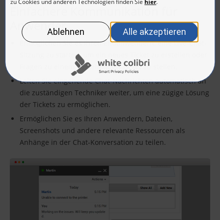
Einfachere Kommunikation für
Anwender
Ermöglichen Sie es Ihren Endanwendern, eine Live-Chat-
Sitzung zu starten, um ein neues Ticket zu erstellen oder
Fragen zu einem bestehenden Ticket zu stellen.
Leiten Sie eingehende Chat-Nachrichten automatisch an
die zuständigen Techniker weiter, um eine zügige Lösung
der Tickets zu ermöglichen.
Ermöglichen Sie es Ihren Anwendern, Dateien,
Screenshots und andere relevante Ressourcen als
Anhänge in der Chat-Konversation zu teilen.