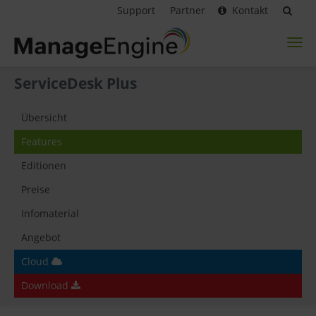
Support
Partner
Kontakt
Toggl
naviga
ServiceDesk Plus
Übersicht
Features
Editionen
Preise
Infomaterial
Angebot
Cloud
Download