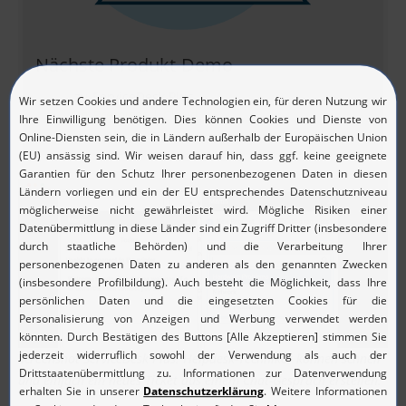
Nächste Produkt-Demo
zu ServiceDesk Plus
On-Premises
|
Cloud
Screenshot ServiceDesk Plus: Helpdesk-Techniker können schnell
und einfach ein neues Ticket aus einem Chat-Gespräch erstellen.