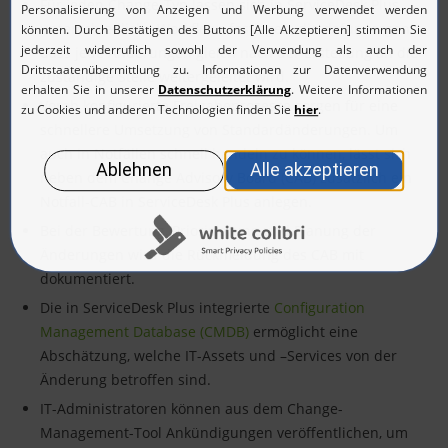
Für jeden Change-Typ lassen sich in ServiceDesk Plus
unterschiedliche Workflows festlegen, die dafür sorgen,
dass jede Änderungen gleich nach der Erstellung an die
zuständige Stelle weitergeleitet wird.
Vorab konfigurierte Freigabeprozesse sorgen für eine
schnellere Umsetzung von Standardänderungen. Um
auch in Notfällen schnell handeln zu können, lässt sich
neben dem Change Advisory Board (CAB) zusätzlich ein
Notfall-CAB in ServiceDesk Plus anlegen.
Bei der Bewertung, Priorisierung und Planung der
Änderungen wird die Rückmeldung des CAB mit
dokumentiert.
Die in ServiceDesk Plus integrierte
Configuration
Management Database (CMDB)
ermöglicht eine
Abschätzung, welche IT-Assets und –Services von der
Änderung betroffen sind.
IT-Administratoren können aus dem Change-
Management-Tool Ankündigungen veröffentlichen, um