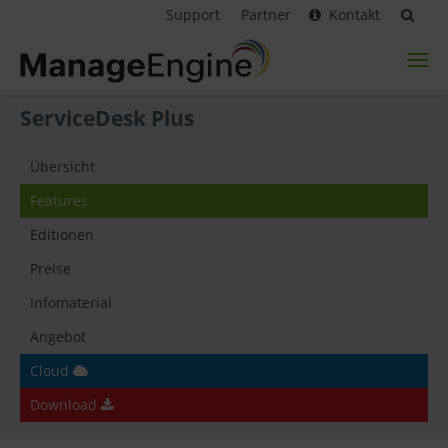
Support
Partner
Kontakt
Toggl
naviga
ServiceDesk Plus
Übersicht
Features
Editionen
Preise
Infomaterial
Angebot
Cloud
Download