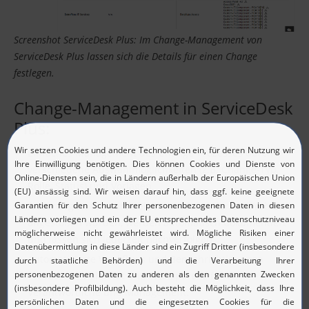
Screenshot ServiceDesk Plus: Im Change-Management von
ServiceDesk Plus lassen sich die Details für einen Change
festlegen.
Change-Management in ServiceDesk
Plus:
Einfaches Management des Change-Prozesses durch
verschiedene Auswahlmöglichkeiten (z.B. Change-Typ,
Rolle, Status) und Vorlagen
Änderungen, die durch einen Incident oder ein Problem
angestoßen wurden, werden automatisch dokumentiert
und lassen sich jederzeit nachverfolgen.
Automatisierte Workflows und Benachrichtigungen
verbessern Visibilität und Transparenz für IT-
Verantwortliche und Management.