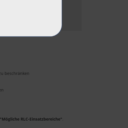
 zu beschränken
en
e "Mögliche RLC-Einsatzbereiche"
.