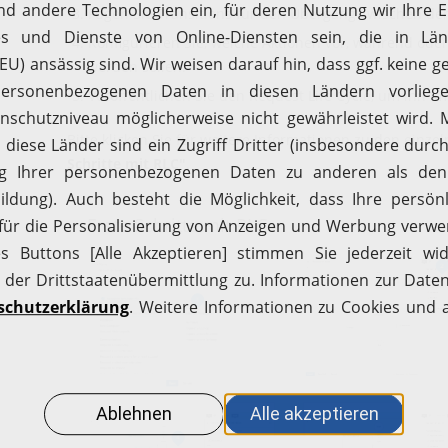
Fügen Sie Transitions für den Übergang zwischen de
Konfigurieren Sie, welche Aktionen vor, während ode
werden sollen.
Veröffentlichen Sie den Request Life Cycle, um ihn 
Bitte klicken Sie für weitere Informationen zu den einze
Schritte mit RLC"
.
Erste Schritte mit RLC