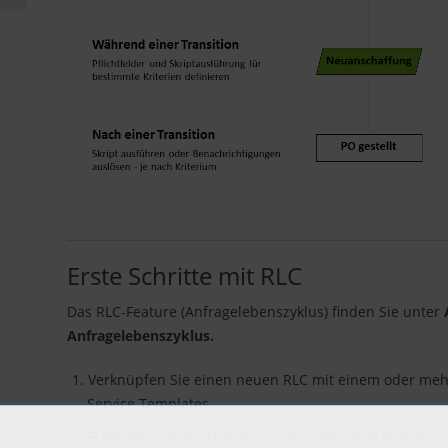
Erste Schritte mit RLC
Das RLC-Feature (Anfragelebenszyklus) finden Sie unter
Anfragelebenszyklus.
Verknüpfen Sie einen neuen RLC mit einem oder meh
Service Templates.
Ergänzen Sie verschiedene Status per Drag & Drop.