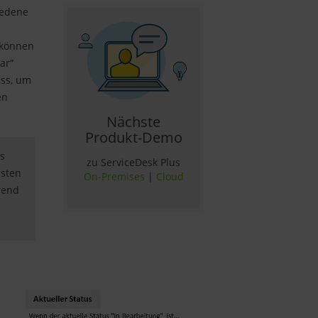
iedene
 können
ar“
uss, um
en
Nächste
Produkt-Demo
us
zu ServiceDesk Plus
hsten
On-Premises
|
Cloud
hrend