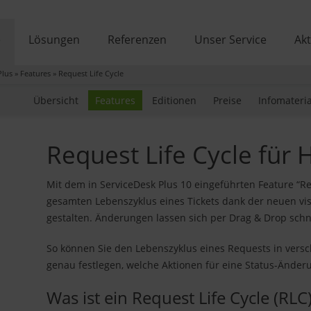
e
Lösungen
Referenzen
Unser Service
Akt
Plus
»
Features
»
Request Life Cycle
Übersicht
Features
Editionen
Preise
Infomateria
Request Life Cycle für 
Mit dem in ServiceDesk Plus 10 eingeführten Feature “Re
gesamten Lebenszyklus eines Tickets dank der neuen vis
gestalten. Änderungen lassen sich per Drag & Drop schn
So können Sie den Lebenszyklus eines Requests in versc
genau festlegen, welche Aktionen für eine Status-Änderu
Was ist ein Request Life Cycle (RLC