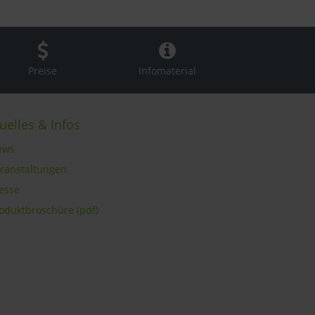
Preise
Infomaterial
uelles & Infos
ews
eranstaltungen
resse
roduktbroschüre (pdf)