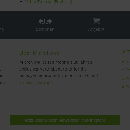
Video-Tutorial (Englisch)
mo
Editionen
Angebot
Akt
Über MicroNova
» N
MicroNova ist seit mehr als 20 Jahren
.
exklusiver Vertriebspartner für die
» V
ne
ManageEngine-Produkte in Deutschland.
» P
gen
» Unsere Partner
» P
Jetzt kostenlosen Newsletter abonnieren!