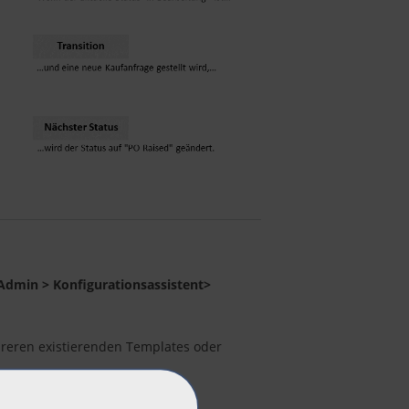
Admin > Konfigurationsassistent>
reren existierenden Templates oder