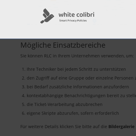
Mögliche Einsatzbereiche
Sie können RLC in Ihrem Unternehmen verwenden, um:
Ihre Techniker bei jedem Schritt zu unterstützen
den Zugriff auf eine Gruppe oder einzelne Personen
bei Bedarf zusätzliche Informationen anzufordern
kontextabhängige Benachrichtigungen bereit zu stell
die Ticket-Verarbeitung abzubrechen
eigene Skripte abzurufen, sofern erforderlich
Für weitere Details klicken Sie bitte auf die
Bildergaleri