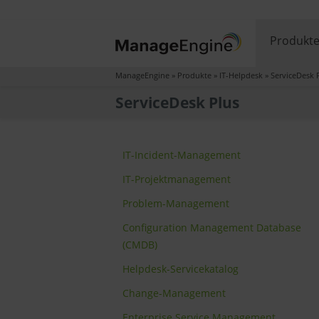
Produkt
ManageEngine
»
Produkte
»
IT-Helpdesk
»
ServiceDesk 
ServiceDesk Plus
IT-Incident-Management
IT-Projektmanagement
Problem-Management
Configuration Management Database
(CMDB)
Helpdesk-Servicekatalog
Change-Management
Enterprise Service Management