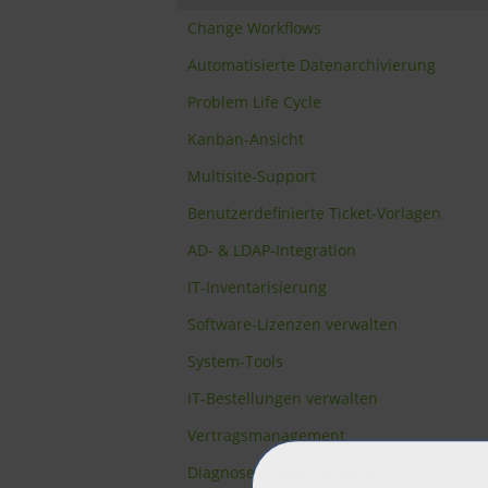
Change Workflows
Automatisierte Datenarchivierung
Problem Life Cycle
Kanban-Ansicht
Multisite-Support
Benutzerdefinierte Ticket-Vorlagen
AD- & LDAP-Integration
IT-Inventarisierung
Software-Lizenzen verwalten
System-Tools
IT-Bestellungen verwalten
Vertragsmanagement
Diagnosesoftware-Integration