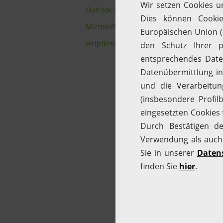
Outlook Add-in
Microsoft Teams Integration
Helpdesk-Reports