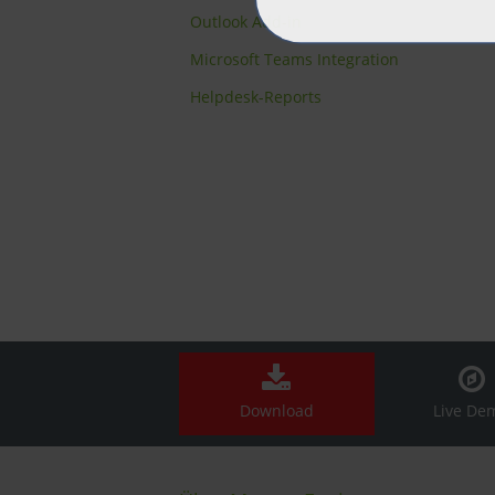
Outlook Add-in
Microsoft Teams Integration
Helpdesk-Reports
Download
Live De