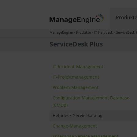
Produkt
ManageEngine
»
Produkte
»
IT-Helpdesk
»
ServiceDesk 
ServiceDesk Plus
IT-Incident-Management
IT-Projektmanagement
Problem-Management
Configuration Management Database
(CMDB)
Helpdesk-Servicekatalog
Change-Management
Enterprise Service Management