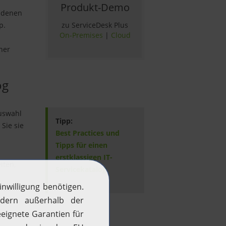
Produkt-Demo
s denen
zu ServiceDesk Plus
p.
On-Premises
|
Cloud
iner
og
Auswahl
Tipp:
Sie sie
Best Practices und
Tipps für einen
erstklassigen IT-
iten,
Servicekatalog
itern
ufige