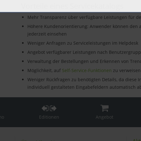
Vorteile eines Servicekatalogs
Mehr Transparenz über verfügbare Leistungen für d
Höhere Kundenorientierung: Anwender können den akt
jederzeit einsehen
Weniger Anfragen zu Serviceleistungen im Helpdesk
Angebot verfügbarer Leistungen nach Benutzergrup
Verwaltung der Bestellungen und Erkennen von Tren
Möglichkeit, auf
Self-Service-Funktionen
zu verweisen
Weniger Rückfragen zu benötigten Details, da diese I
individuell gestalteten Eingabefeldern automatisch 
mo
Editionen
Angebot
Akt