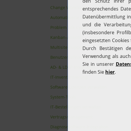
Change Workflows
Automatisierte Datenarchivierung
Problem Life Cycle
Kanban-Ansicht
Multisite-Support
Benutzerdefinierte Ticket-Vorlagen
AD- & LDAP-Integration
IT-Inventarisierung
Software-Lizenzen verwalten
System-Tools
IT-Bestellungen verwalten
Vertragsmanagement
Diagnosesoftware-Integration