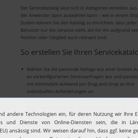
Der Servicekatalog lässt sich in Kategorien einteilen, au
der Anwender dann auswählen kann – wie in einem Sho
Zudem können Sie den Katalog so einrichten, dass jeder
Benutzer nur die Services sieht, die für ihn aufgrund se
Position oder Tätigkeit auch relevant sind.
So erstellen Sie Ihren Servicekatal
Wählen Sie die passende Vorlage aus einer breiten 
an vorkonfigurierten Serviceanfragen aus und passen 
mit minimalem Aufwand per Drag-and-Drop an Ihre
individuellen Anforderungen an.
Verknüpfen Sie die passenden Workflows, Abhängigke
ts
SLAs sowie mehrstufige Freigabeprozesse mit den
unterschiedlichen Services, um den Helpdesk-Mitarbe
die Arbeit zu erleichtern. So lassen sich selbst fünfst
Freigabeprozesse automatisch anstoßen.