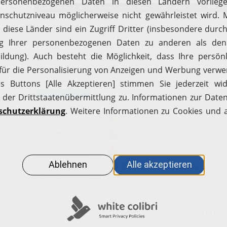
Screenshot ServiceDesk Plus: Administratoren können in wenig