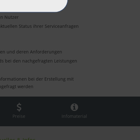
en Nutzer
uellen Status ihrer Serviceanfragen
pen und deren Anforderungen
ds bei den nachgefragten Leistungen
nformationen bei der Erstellung mit
abgefragt werden
Preise
Infomaterial
uelles & Infos