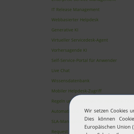
IT Release Management
Webbasierter Helpdesk
Generative KI
Virtueller Servicedesk-Agent
Vorhersagende KI
Self-Service-Portal für Anwender
Live Chat
Wissensdatenbank
Mobiler Helpdesk-Zugriff
Regeln und Workflows für Helpdesk-Ticke
Automatische Ticket-Zuweisung
SLA-Management
Request Life Cycle