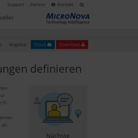
Support
Partner
Kontakt
uelles
l
Angebot
Cloud
Download
tungen definieren
uten
zur
 IT-
ternen
 als
Nächste