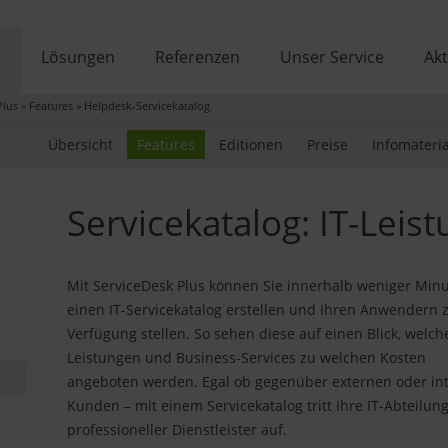
e
Lösungen
Referenzen
Unser Service
Akt
Plus
»
Features
»
Helpdesk-Servicekatalog
Übersicht
Features
Editionen
Preise
Infomateria
Servicekatalog: IT-Leis
Mit ServiceDesk Plus können Sie innerhalb weniger Min
einen IT-Servicekatalog erstellen und Ihren Anwendern 
Verfügung stellen. So sehen diese auf einen Blick, welche
Leistungen und Business-Services zu welchen Kosten
angeboten werden. Egal ob gegenüber externen oder in
Kunden – mit einem Servicekatalog tritt Ihre IT-Abteilung
professioneller Dienstleister auf.