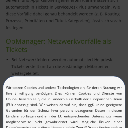
Servern und Applikationen generierten Alarme lassen sich
automatisch in Tickets in ServiceDesk Plus umwandeln. Wie
diese Vorfälle dabei genau behandelt werden (z. B. Routing,
Prozesse, Prioritäten und Ticket-Kategorien), lässt sich vorab
festlegen.
OpManager: Netzwerkvorfälle als
Tickets
Bei Netzwerkfehlern werden automatisiert Helpdesk-
Tickets erstellt und an die zuständigen Mitarbeiter
weitergeleitet.
Erstellen Sie unterschiedliche Ticketprofile für
verschiedene Geräte, so dass Kategorie, Priorität und
Dringlichkeit für den Techniker erkenntlich sind.
Durch die vorhandenen Parameter ist keine manuelle
Analyse bei der Adressierung eines Störfalles an einen
Techniker erforderlich.