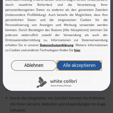
Applications Manager:
Anwendungsfehler als Tickets
Durch die Integration von Applications Manager lassen
sich auch Fehler und Störungen von
unternehmenskritischen Anwendungen schnell an den
zuständigen Techniker weiterleiten.
ServiceDesk Plus erstellt bei Bedarf automatisch Tickets
für Anwendungsfehler oder Performanceeinbußen von
Servern, Diensten und Dienstgruppen und weist sie dem
entsprechenden Spezialisten zu.
Site24x7: Ausfälle von Websites,
Servern und Anwendungen als
Tickets
Durch die Integration mit Site24x7 können Sie Probleme
mit Ihren Servern, Websites und Anwendungen im Auge
behalten.