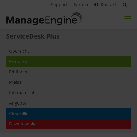
Support
Partner
Kontakt
Toggl
naviga
ServiceDesk Plus
Übersicht
Features
Editionen
Preise
Infomaterial
Angebot
Cloud
Download