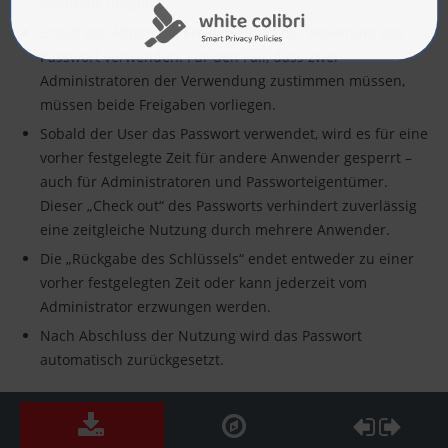
ebenfalls ungültig.
Erteilt der Admin die Freigabe, darf der Anwender das
Passwort verwenden. Für den Fall, dass zwei
Administratoren der Verwendung zustimmen müssen,
müssen beide Freigaben vorliegen.
Sobald der User das Passwort verwendet, wird es für eine
vorher festgelegte Zeit für andere Anwender gesperrt –
auch für Administratoren und Passworteigentümer.
Dieser „Check out“ des Passworts verhindert zuverlässig
eine zeitgleiche Nutzung durch mehrere Anwender.
Die „Rückgabe des Schlüssels“ endet entweder zu einer
vorher festgelegten Zeit oder kann jederzeit vom
Administrator erzwungen werden.
Nach Abschluss der Nutzung wird das Passwort
automatisch zurückgesetzt.