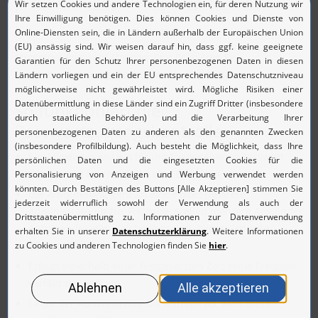
Screenshot Password Manager Pro: Definieren Sie
unterschiedliche Freigabeprozesse für Passwörter.
So funktioniert die
Passwortzugangskontrolle:
Ein Anwender will ein für ihn freigegebenes Passwort
nutzen und fordert dafür eine Erlaubnis an.
Die Anforderung geht an einen oder mehrere
Administratoren zur Freigabe. Stellen mehrere Anwender
Anfragen für das gleiche Passwort, bildet sich eine
Warteschlange.
Erfolgt innerhalb einer festgesetzten Zeit keine Freigabe,
verfällt die Anfrage.
Lehnt der Administrator die Anfrage ab, wird diese