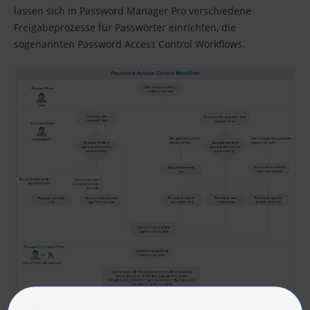
lassen sich in Password Manager Pro verschiedene
Freigabeprozesse für Passwörter einrichten, die
sogenannten Password Access Control Workflows.