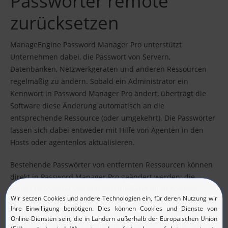
Passwörter remote
zurücksetzen
ManageEngine Password Manager Pro unterstützt
Unternehmen dabei, die Passwort von Servern,
Datenbanken, Netzwerkgeräten und anderen Ressourcen
regelmäßig zu ändern. Sobald ein Administrator ein
Kennwort in Password Manager Pro ändert, überträgt die
Software diese Änderung automatisch an die
entsprechende Ressource (oder umgekehrt). Die Passwörter
lassen sich dabei entweder mit Hilfe von Agenten in den
Hosts oder agentenlos aktualisieren.
Bestehende Passwörter von entfernten Ressourcen können
direkt in Password Manager Pro geändert werden; die
neuen Passwörter werden anschließend im Repository
gespeichert. Derzeit lassen sich die Passwörter für folgende
Systeme und Geräte mit Password Manager Pro ändern:
Windows, Windows Domain, Linux, IBM AIX, HP UNIX, Solaris,