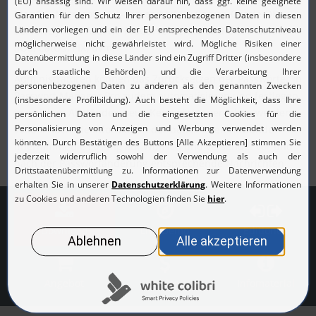
Mac OS, Microsoft SQL-Server, MySQL-Server, Oracle-DB-
Server, Sybase ASE, HP-ProCurve-Geräte und Cisco-Geräte
(IOS, CatOS, PIX) uvm.
Administratoren können das Zurücksetzen der Passwörter in
Passwort Manager Pro zudem automatisieren und festlegen,
in welchen Abständen neue Kennwörter vergeben werden
sollen. Auch die Information der betroffenen Anwender
übernimmt die Lösung auf Wunsch und versendet vor und
nach der Passwortänderung entsprechende Nachrichten.
Download
Live Demo
Editionen
Angebot
Preise
Infomaterial