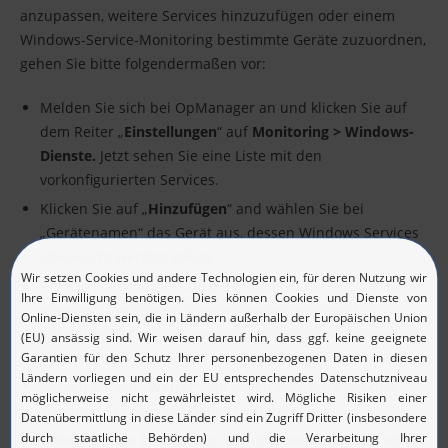
anzupassen, weitere Services hinzuzufügen oder einem
Windows-Service-Monitoring bestimmte Geräte zuzuordnen,
gehen Sie bitte folgendermaßen vor:
Melden Sie sich bei OpManager an und klicken Sie auf
dem Reiter „
Einstellungen
“ auf
Monitoring > Windows-
Dienste.
Jetzt sehen Sie eine Liste mit den
vorkonfigurierten Services.
Klicken Sie auf „
Hinzufügen
“ and wählen Sie bei
„Gerätenamen“ das Gerät aus, dessen Windows Services
überwacht werden sollen.
Als nächstes müssen Sie die Zugangsdaten für das Gerät
angeben. Sie können diese entweder automatisch
auswählen lassen („Zugangsdatenbibliothek verwenden“)
oder manuell auswählen („Verknüpfte Zugangsdaten“).
Klicken Sie auf „
Weiter
“. Sie sehen eine Liste mit den
Windows Services auf dem gewählten Gerät.
Wähen Sie die Dienste aus, die überwacht werden sollen.