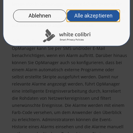
lassen sich in OpManager mehrere Schwellenwerte für
die Monitore konfigurieren, die mit einem einzigen Gerät
verbunden sind. Ein Schwellenwert kann übrigens auch
auf mehrere Geräte angewendet werden.
Sofortige Benachrichtigung:
OpManager kann Sie per SMS und/oder E-Mail
benachrichtigen, wenn ein Alarm auftritt. Darüber hinaus
können Sie OpManager auch so konfigurieren, dass bei
einem Alarm automatisch externe Programme oder
selbst erstellte Skripte ausgeführt werden. Damit nur
relevante Alarme angezeigt werden, führt OpManager
eine intelligente Ereignisverarbeitung durch, korreliert
die Rohdaten von Netzwerkereignissen und filtert
unerwünschte Ereignisse. Die Alarme werden mit einem
Farb-Code versehen, um dem Anwender den Überblick
zu erleichtern. Administratoren können die Event-
Historie eines Alarms einsehen und die Alarme manuell