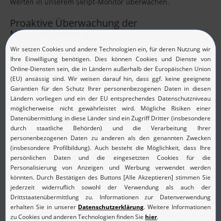
Werten in unserem Skript-Monitor überwachen.
Proaktive Überwachung der
Netzwerkleistung
Damit Netzwerkausfälle gar nicht erst passieren, bietet
OpManager verschiedene proaktive Maßnahmen, mit denen
Sie die Kontrolle über Ihr Netzwerk übernehmen können.
Dazu gehören:
Mehrstufige Schwellenwerte:
Durch die Konfiguration von Schwellenwerten kann
OpManager proaktiv die Ressourcen und Dienste
überwachen, die auf Servern und Netzwerkgeräten
laufen. OpManager unterstützt dabei mehrstufige
Schwellenwerte. So lassen sich alle auftretenden Fehler
klassifizieren und aufschlüsseln und Warnungen
auslösen, bevor das Gerät ausfällt oder einen kritischen
Zustand erreicht. Je nach Schweregrad können Sie mit
entsprechenden Abhilfemaßnahmen reagieren. Zudem