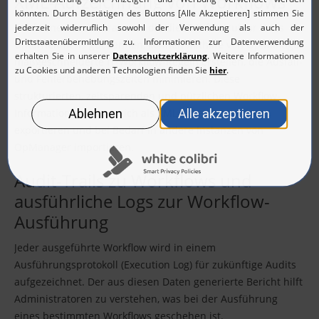
XML-Aufzeichnung von Workflows
Erfahrene Administratoren, die die IT-Infrastruktur ihres
Unternehmens gut kennen, können mithilfe von OpManager
maßgeschneiderte IT-Workflow-Regeln erstellen, die Ausfall-
und Fehlerbehebungszeiten minimieren. Diese
strukturierten, zeitsparenden und nützlichen Workflow-
Informationen lassen sich als XML-Dateien speichern,
exportieren und bei Bedarf in andere Instanzen von
OpManager importieren.
Audit-Trails zu Workflows und
ausführliche Logs zur Workflow-
Ausführung
Jeder ausgeführte Workflow wird in einem
Ausführungsprotokoll (Execution Log) für zukünftige Audits
aufgezeichnet. Der aus diesen Daten generierte Bericht hilft
Administratoren zu verstehen, was bei der Ausführung
eines bestimmten Workflows geschehen ist.