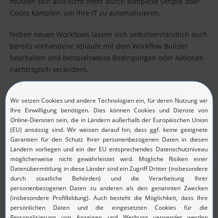
müssen sich also nicht mehr durch komplexe Skripte oder
Codes kämpfen, um Ihre IT zu automatisieren.
Neben neuen Workflows lassen sich selbstverständlich auch
bereits vorhandene Abläufe mit dem Workflow Builder
bearbeiten und beispielsweise Bedingungen oder Aktionen
nachträglich verändern.
Anwendung von Workflows bei
Netzwerkstörungen oder zur
Wartung
Mit der IT-Workflow-Automatisierung können Sie festlegen,
welche Aktion OpManager in bestimmten Situationen
automatisch durchführen soll. So kann eine Runbook-
Automatisierung beispielsweise bei einer Netzwerkstörung,
als regelmäßige Wartungs- oder als Ad-hoc-Maßnahme
veranlasst werden.