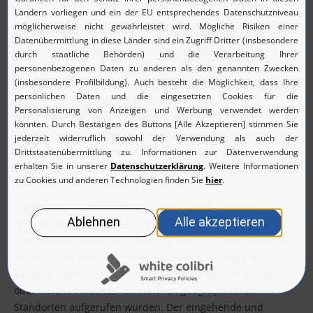
Firewall-Richtlinienmanagement
Damit Firewalls ihre volle Leistungsfähigkeit entfalten
können, sind strenge und effektive Firewall-Richtlinien
erforderlich. OpManager analysiert die vorhandenen
Richtlinien, informiert über Anomalien und macht
entsprechende Verbesserungsvorschläge. Mit diesen
Informationen können Sie Ihre Richtlinien optimieren und
die Netzwerksicherheit erheblich verbessern.
Bandbreitenmanagement
OpManager nutzt die Firewall-Logs zudem für eine
umfangreiche Auswertung der benötigten
Internetbandbreite. Verschiedene Reports geben detailliert
Auskunft darüber, welche Nutzer wieviel Bandbreite
benötigt haben, welche Protokolle dabei genutzt wurden
oder welche Websites von welchen geographischen
Standorten aufgerufen wurden. Der eingehende und