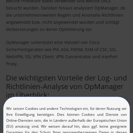
welche Protokolle dabei verwendet und welche URLs
besucht wurden. Darüber hinaus analysiert OpManager, ob
die unternehmensweiten Regeln und Anomalie-Richtlinien
angewendet bzw. nicht angewendet wurden und schlägt
Verbesserungen zu deren Optimierung vor.
OpManager unterstützt eine Vielzahl von Cisco
Sicherheitsgeräten wie PIX, ASA, FWSM, SSM of CSC, SSL
WebVPN, SSL VPN Client, VPN Concentrator und IronPort
Proxy.
Die wichtigsten Vorteile der Log- und
Richtlinien-Analyse von OpManager
im Überblick:
Schatten-IT-Anwendungen aufspüren
Mit den „Cloud Control“-Berichten von OpManager erhalten
Sie einen Überblick, welche Benutzer welche
Anwendungen/Anwendungskategorien nutzt.