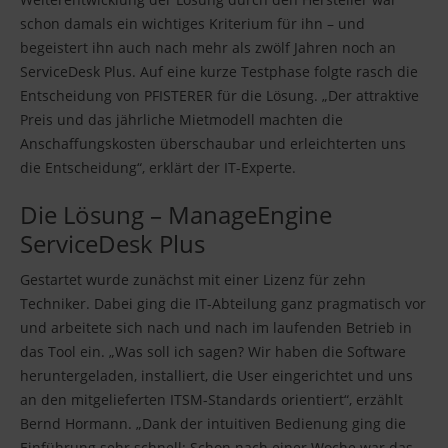
schon damals ein wichtiges Kriterium für ihn – und
begeistert ihn auch nach mehr als zwölf Jahren noch an
ServiceDesk Plus. Auf eine kurze Testphase folgte rasch die
Entscheidung von PFISTERER für die Lösung. „Der attraktive
Preis und das jährliche Mietmodell machten die
Anschaffungskosten überschaubar und erleichterten uns
die Entscheidung“, erklärt der IT-Experte.
Die Lösung – ManageEngine
ServiceDesk Plus
Gestartet wurde zunächst mit einer Lizenz für zehn
Techniker. Dabei ging die IT-Abteilung ganz pragmatisch vor
und arbeitete sich nach und nach im laufenden Betrieb in
das Tool ein. „Was soll ich sagen? Wir haben die Software
heruntergeladen, installiert, die User eingerichtet und uns
an den mitgelieferten ITSM-Standards orientiert“, erzählt
Bernd Hormann. „Dank der intuitiven Bedienung ging die
Einführung sehr schnell: Schon nach einer Woche war das