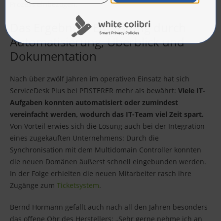
Prozess einbezogen.
Das Ergebnis – Entlastung durch
Automatisierung, Überblick und
Dokumentation
Nach über zwölf Jahren im operativen Einsatz hat sich
ServiceDesk Plus bei PFISTERER mehr als bewährt:
Viele IT-
Aufgaben konnten automatisiert oder zumindest
vereinfacht werden, wodurch das IT-Team viel Zeit spart.
Von Vorteil erwies sich die Lösung auch bei der Integration
eines zugekauften Unternehmens: Durch die
Synchronisation mit dem Multidomain Controller konnten
die neuen Domänen äußerst schnell eingebunden werden.
In der Folge erhielten die neuen Mitarbeiter rasch ihre
Zugänge zum
Ticketsystem
.
Bernd Hormann gefällt auch nach all den Jahren besonders
das offene Ohr des Herstellers: „Sehr gerne nehme ich an