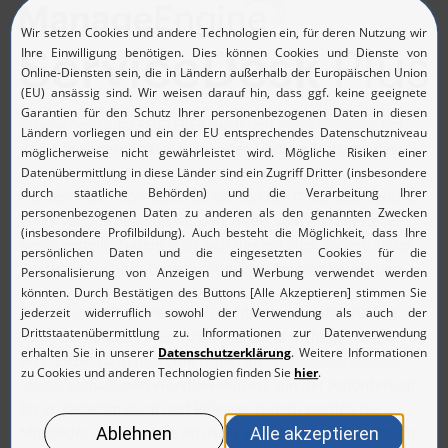
Inzwischen nutzt PFISTERER auch den
Servicekatalog
, um
den Anwendern Hilfen anzubieten und die Nutzung des
Self-Service-Portals
attraktiver zu machen. Hierdurch
werden viele Informationen, die von der IT zur Bearbeitung
eines Vorfalls benötigt werden, direkt vom Anfragesteller
bereitgestellt. Zudem lässt sich das ein oder andere Ticket
durch die
Lösungs-Datenbank
sogar komplett vermeiden.
Auch bei der Dokumentation für die Wirtschaftsprüfung
spielt ServiceDesk Plus inzwischen eine wichtige Rolle bei
PFISTERER: Dazu nutzt die IT den im
Change-Management-
Modul
enthaltenen Workflow-Prozess von der Anforderung
bis zu Genehmigung und Release. Zudem werden die
Mitglieder des „Change Advisory Board“ in den kompletten