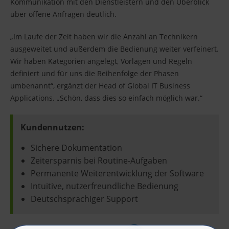
Kommunikation mit den Dienstleistern und den Überblick
über offene Anfragen deutlich.
„Im Laufe der Zeit haben wir die Anzahl an Technikern
ausgeweitet und außerdem die Bedienung weiter verfeinert.
Wir haben Kategorien angelegt, Vorlagen und Regeln
definiert und für uns die Reihenfolge der Phasen
umbenannt“, ergänzt der Head of Global IT Business
Applications. „Schön, dass dies so einfach möglich war.“
Kundennutzen:
Sichere Dokumentation
Zeitersparnis bei Routine-Aufgaben
Permanente Weiterentwicklung der Software
Intuitive, nutzerfreundliche Bedienung
Deutschsprachiger Support