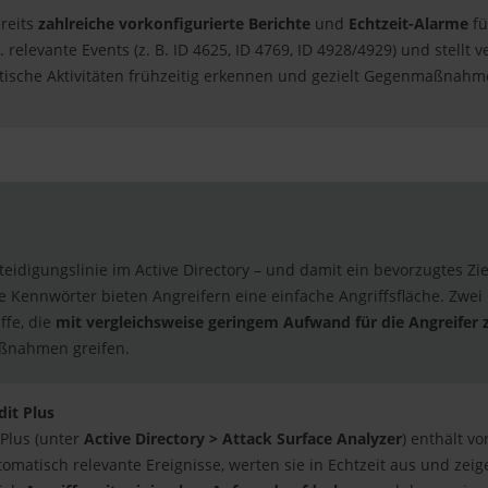
reits
zahlreiche vorkonfigurierte Berichte
und
Echtzeit-Alarme
fü
 relevante Events (z. B. ID 4625, ID 4769, ID 4928/4929) und stellt
tische Aktivitäten frühzeitig erkennen und gezielt Gegenmaßnahme
teidigungslinie im Active Directory – und damit ein bevorzugtes Zi
e Kennwörter bieten Angreifern eine einfache Angriffsfläche. Zwe
ffe, die
mit vergleichsweise geringem Aufwand für die Angreifer
ßnahmen greifen.
dit Plus
Plus (unter
Active Directory > Attack Surface Analyzer
) enthält v
utomatisch relevante Ereignisse, werten sie in Echtzeit aus und ze