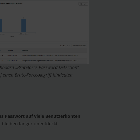
shboard „Bruteforce Password Detection“
auf einen Brute-Force-Angriff hindeuten
es Passwort auf viele Benutzerkonten
 bleiben länger unentdeckt.