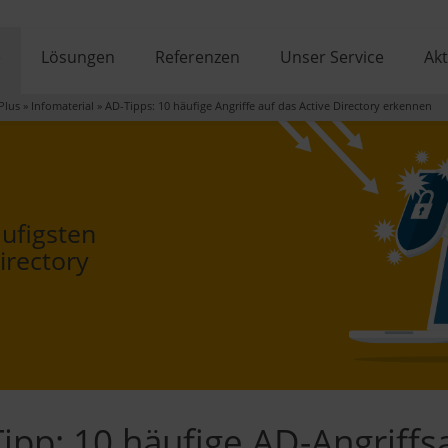
e
Lösungen
Referenzen
Unser Service
Akt
Plus
»
Infomaterial
»
AD-Tipps: 10 häufige Angriffe auf das Active Directory erkennen
äufigsten
irectory
Tipp: 10 häufige AD-Angriff