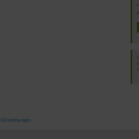
r
u
f
t-Einstellungen