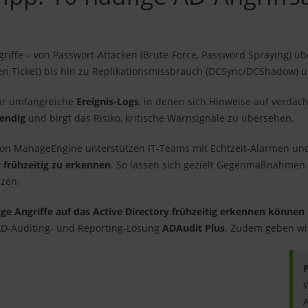
Angriffe – von Passwort-Attacken (Brute-Force, Password Spraying) 
lden Ticket) bis hin zu Replikationsmissbrauch (DCSync/DCShadow
war umfangreiche
Ereignis-Logs
, in denen sich Hinweise auf verdäch
wendig
und birgt das Risiko, kritische Warnsignale zu übersehen.
on ManageEngine unterstützen IT-Teams mit Echtzeit-Alarmen und 
y frühzeitig zu erkennen
. So lassen sich gezielt Gegenmaßnahmen 
zen.
ige Angriffe auf das Active Directory frühzeitig erkennen können
AD-Auditing- und Reporting-Lösung
ADAudit Plus
. Zudem geben wir
W
A