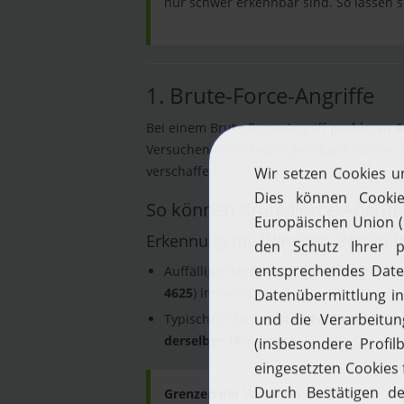
nur schwer erkennbar sind. So lassen 
1. Brute-Force-Angriffe
Bei einem Brute-Force-Angriff
probieren A
Versuchen in kürzester Zeit durchführen. Z
verschaffen.
So können Brute-Force-Angriff
Erkennung mit Windows Bordmitt
Auffällige Häufung fehlgeschlagener A
4625
) im Security-Log
Typisches Muster:
viele Fehlschläge b
derselben IP-Adresse
Grenzen der Windows-Bordmittel