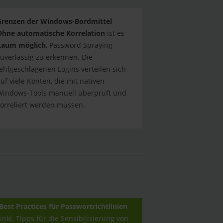
Grenzen der Windows-Bordmittel
Ohne automatische Korrelation
ist es
kaum möglich
, Password Spraying
uverlässig zu erkennen. Die
ehlgeschlagenen Logins verteilen sich
uf viele Konten, die mit nativen
Windows-Tools manuell überprüft und
orreliert werden müssen.
Best Practices für Passwortrichtlinien
inkl. Tipps für die Sensibilisierung von