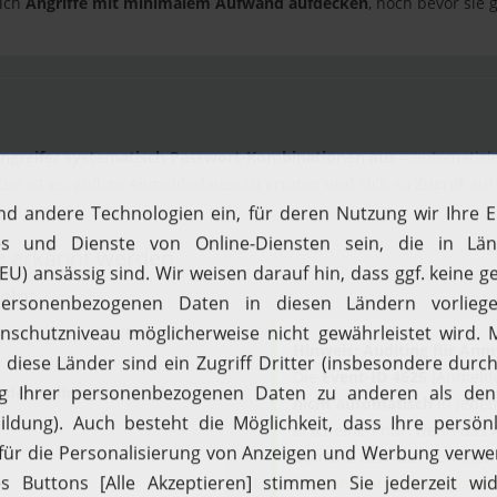
sich
Angriffe mit minimalem Aufwand aufdecken
, noch bevor sie
ngreifer systematisch Passwort-Kombinationen aus
– automatisie
iel ist es, gültige Anmeldedaten zu erraten und sich so Zugriff au
e erkannt werden
eln:
nmeldeversuche (
Event ID
Hinweis: Auditing für Anm
Die
Event-ID 4625
(Anmeldu
ei demselben Konto
oder von
nicht automatisch
in jedem
erscheinen nur, wenn das
Domäne bzw. auf dem betrof
Eine Anleitung zur Aktivie