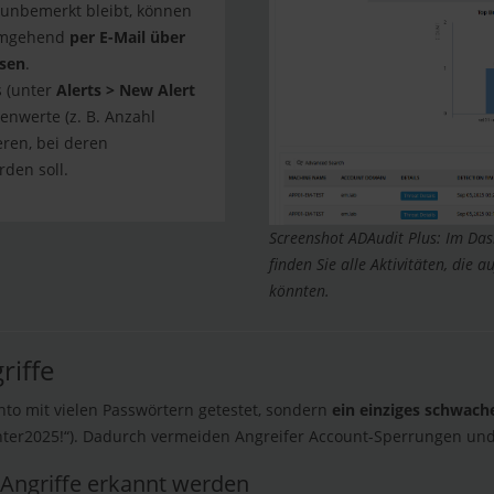
f unbemerkt bleibt, können
 umgehend
per E-Mail über
ssen
.
s (unter
Alerts > New Alert
lenwerte (z. B. Anzahl
ren, bei deren
den soll.
Screenshot ADAudit Plus: Im Da
finden Sie alle Aktivitäten, die 
könnten.
riffe
nto mit vielen Passwörtern getestet, sondern
ein einziges schwach
nter2025!“). Dadurch vermeiden Angreifer Account-Sperrungen und
Angriffe erkannt werden