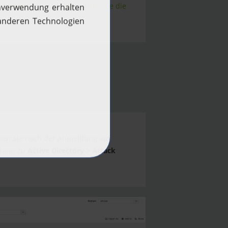
 unserem Tipp „So überprüfen Sie die
cken Sie nach der Anmeldung auf
 dann zu
Active Directory > Attack