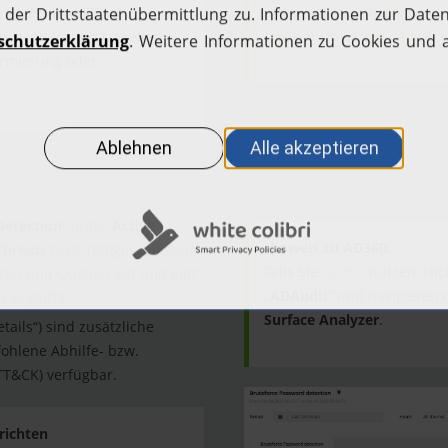
überwachen“ finden Sie in
mit der ID 4625 ist
Login-Historie von Usern
“.
 gefiltert und korreliert
armierung oder
Detection
“ unter
Active
Hinweis zu AD360:
Threats
fasst fehlgeschlagene
Falls Sie
AD360
nutzen, kli
nten und Quellen auf und gibt
„
ADAudit
“ und navigieren
s Angriffs.
Surface Analyzer
.
etails“) sind zusätzliche
ohlene Abhilfe- bzw.
T&CK) verfügbar.
richten