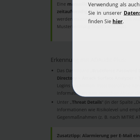
Eine
manuelle Auswertung
von Events 
zeitaufwendig
, da Fehlversuche mühsam
werden müssen. Eine automatische Al
Musterkennung findet nicht statt.
Erkennung mit ADAudit Plus:
Das Dashboard „
Bruteforce Password 
Directory > Attack Surface Analyzer > 
Logins zusammen, listet betroffene Ko
Informationen zum zeitlichen Ablauf de
Unter „
Threat Details
“ (in der Spalte „D
Informationen wie Risikolevel und empf
Gegenmaßnahmen (z. B. nach MITRE AT
Zusatztipp: Alarmierung per E-Mail ein