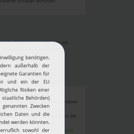
 größeren Schaden anrichten.
rte Tools können so Millionen von
f sensible Systeme oder Daten zu
eldeereignisse aktivieren
ng fehlgeschlagen) wird von Windows
 Fall
protokolliert
. Diese Events
Auditing für Anmeldeereignisse
in der
fenen System aktiviert ist.
rung der Richtlinie „Anmeldeversuche