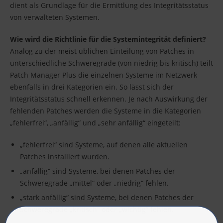
dient als Grundlage für die Ermittlung des Integritätsstatus
von verwalteten Systemen.
Wie wird die Richtlinie für die Systemintegrität definiert?
Analog zu der meist üblichen Einteilung von Patches in
unterschiedliche Schweregrade (von niedrig bis kritisch) teilt
Patch Manager Plus die einzelnen Systeme im Netzwerk
ebenfalls in drei Kategorien ein. So lässt sich der
Integritätsstatus schnell erkennen. Je nach Auswirkung der
fehlenden Patches werden die Systeme in die Kategorien
„fehlerfrei“, „anfällig“ und „sehr anfällig“ eingeteilt:
„fehlerfrei“ sind Systeme, auf denen alle aktuellen
Patches installiert wurden.
„anfällig“ sind Systeme, bei denen Patches der
Schweregrade „mittel“ oder „niedrig“ fehlen.
„stark anfällig“ sind Systeme, bei denen Patches der
Schweregrade „kritisch“ oder „wichtig“ fehlen.