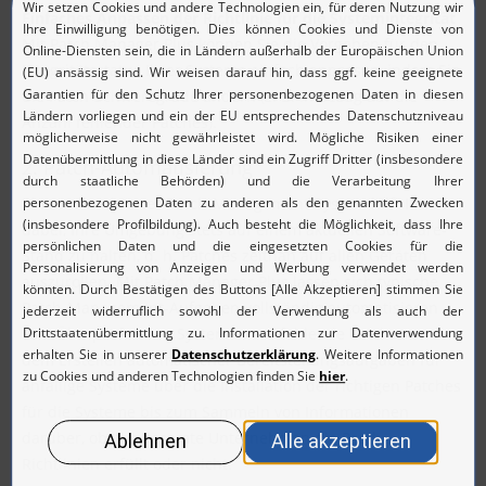
Einfaches Anpassen der Richtlinie für die Systemintegrität
Mit Patch Manager Plus können Sie die Vorgaben für den
Integritätsstatus Ihrer Systeme einfach anpassen, indem Sie
die Patch-Schweregrade ändern (z. B. in Bezug auf die
Anzahl fehlender Patches).
2. Patch-Automatisierung
Ein automatisiertes Patch-Management-System hilft Ihnen
dabei, Ihre Umgebung stets auf einem aktuellen Software-
Stand zu halten, d. h. Patches zeitnah auf allen Geräten
auszurollen. Mit Patch Manager Plus lassen sich typische
Patch-Management-Aufgaben vollständig automatisieren –
vom Überprüfen von Systemen auf fehlende Patches und
dem Erstellen automatischer Bereitstellungsaufgaben für
anfällige Systeme über die Installation der richtigen Patches
für die Systeme bis zum Sammeln von Informationen
darüber, ob das gesamte Unternehmen die Patch-
Richtlinien erfüllt oder nicht.