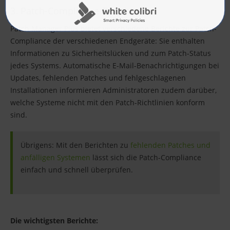
3. Patch-Compliance-Berichte
Patch Manager Plus bietet verschiedene Berichte zur Patch-
Compliance der verschiedenen Endgeräte: Sie enthalten
Informationen zu Sicherheitslücken und zum Patch-Status
jedes Systems. Automatische E-Mail-Benachrichtigungen bei
Updates, fehlenden Patches und fehlgeschlagenen
Installationen informieren Administratoren zudem darüber,
welche Systeme nicht mit den Patch-Richtlinien konform
sind.
Übrigens: Mit den Berichten zu
fehlenden Patches und
anfälligen Systemen
lässt sich die Patch-Compliance
einfach und schnell überprüfen.
Die wichtigsten Berichte: