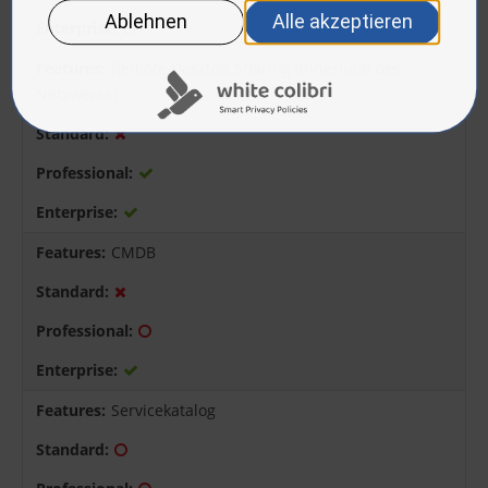
Remote Desktop Sharing (innerhalb des
Netzwerks)
CMDB
Servicekatalog