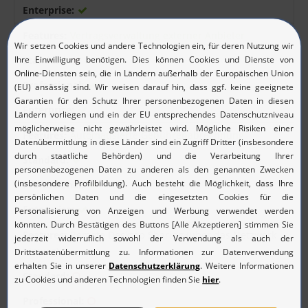
Vertragsverwaltung externer Anbieter
Automatisierte Gebührenabrechnung
Remote Desktop Sharing (über das Netzwerk
hinweg)