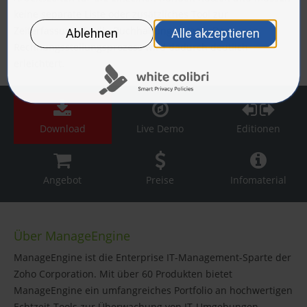
keine separate Liste oder zusätzliches Tool zur
Zeiterfassung für die Buchhaltung nutzen. Der
Rechnungsstellungsprozess wird dadurch deutlich
erleichtert.
Download
Live Demo
Editionen
Angebot
Preise
Infomaterial
Über ManageEngine
ManageEngine ist die Enterprise IT-Management-Sparte der
Zoho Corporation. Mit über 60 Produkten bietet
ManageEngine ein umfangreiches Portfolio an hochwertigen
Echtzeit-Tools zur Überwachung von IT-Umgebungen.