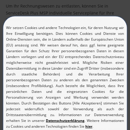
Um Ihr Rechnungswesen zu entlasten, können Sie in
ServiceDesk Plus MSP individuelle Servicepläne für Ihre
Kunden anlegen. Dabei können Sie nicht nur aus
verschiedenen Plantypen wählen, sondern auch
Rechnungszyklen,-zeiträume, Skontobedingungen und
Nutzungsgebühren hinterlegen. Die Servicepläne lassen
sich mit dem jeweiligen
Kunden-Account
verknüpfen, so
dass Sie jederzeit einfach darauf zugreifen können.
Mit Hilfe der Servicepläne sehen Sie auf einen Blick, welche
Dienste der Kunde gebucht hat, was einzeln in Rechnung
gestellt wird und was passieren soll, wenn der Kunde sein
Kontingent aufgebraucht hat. Auch Zusatzkosten wie
Reisekosten, Anschaffungskosten oder Ersatzteile lassen
sich hier hinterlegen und an den Kunden weiterberechnen.
Ein weiterer Vorteil: Ihre Helpdesk-Mitarbeiter können die
Work-Logs von ServiceDesk Plus MSP zur Erfassung ihrer
Arbeitszeiten für die einzelnen Kunden nutzen und müssen