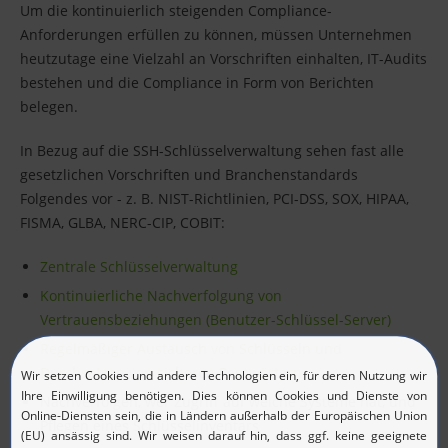
Um die kontinuierlich steigenden Compliance-
Anforderungen erfüllen zu können, müssen Unternehmen
heutzutage eine Vielzahl an Vorschriften einhalten, IT-Audits
bestehen und die Compliance in Form von Berichten
belegen.
In Bezug auf die SSH-Schlüsselverwaltung sehen fast alle
gesetzlichen Vorschriften und Branchenstandards
Folgendes vor - z. B. NIST-Richtlinien, PCI-DSS, SOX, HIPAA,
FISMA, GLBA, NERC-CIP, COBIT:
Zentrale Schlüsselverwaltung
Kontinuierliche Nachverfolgung von
Vertrauensbeziehungen (Benutzer-Schlüssel-Server)
Regelmäßiger Austausch von Schlüsseln und
Durchsetzen von sicheren Passwörtern
Nachverfolgen, wer Zugriff auf welche Systeme hat, und
Pflegen eines Schlüsselinventars