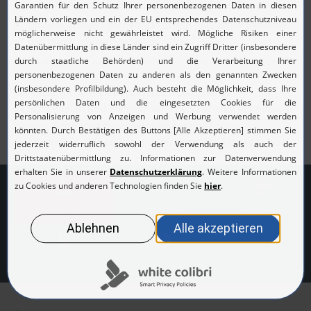
Identifizieren und Löschen von ungenutzten Schlüsseln
Unverzügliches Löschen von Schlüsseln, wenn Benutzer
das Unternehmen verlassen
Auditing und Aufbewahrung aller Benutzeraktivitäten
Um diese Richtlinien durchsetzen, Compliance
sicherzustellen und die erforderlichen Berichte erstellen zu
können, benötigen Unternehmen automatisierte
Mechanismen. Genau dabei unterstützt Key Manager Plus.
Download
Live Demo
Angebot
Preise
Infomaterial