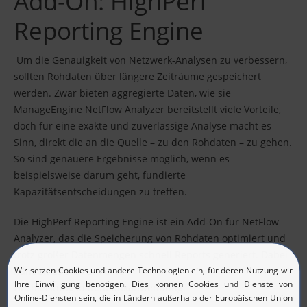
Add-On: HighPerf
Reporting Engine
Um die Genauigkeit von Netzwerk-Analysen zu verbessern,
sollten Rohdaten über längere Zeiträume gespeichert
werden. Zwar bieten aggregierte Daten, wie sie
ManageEngine NetFlow Analyzer bereitstellt viele Vorteile,
doch für eine exakte und zuverlässige Analyse macht es
Sinn, direkt die an die Quelle – zu den Rohdaten – zu gehen.
So sind genauere Ergebnisse möglich, wenn es
beispielsweise darum geht, fundierte
Kapazitätsentscheidungen zu treffen.
Die HighPerf Reporting Engine ist ein Add-On für NetFlow
Analyzer, das die Speicherung von Rohdaten optimiert und
trotz großer Datenmengen schnell Reports generiert. Dabei
handelt es sich um eine
Hochleistungsdatenbankanwendung.