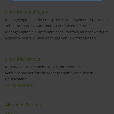
Über ManageEngine
ManageEngine ist die Enterprise IT-Management-Sparte der
Zoho Corporation. Mit über 60 Produkten bietet
ManageEngine ein umfangreiches Portfolio an hochwertigen
Echtzeit-Tools zur Überwachung von IT-Umgebungen.
Über MicroNova
MicroNova ist seit mehr als 20 Jahren exklusiver
Vertriebspartner für die ManageEngine-Produkte in
Deutschland.
» Unsere Partner
Aktuelles & Infos
» News