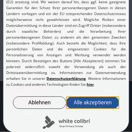
Vorteile:
Rohdaten können für bis zu 6 Monate gespeichert
werden
Reports auf Basis von Rohdaten können sich auf viel
längere Laufzeiten beziehen
Detaillierte Analysen der anwendungsspezifischen
Nutzung
Sofortige Berichterstellung aus Rohdaten von 6 Monaten
Genaue Analyse des Traffic über längere Zeiträume
Download
Live Demo
Editionen
Angebot
Preise
Infomaterial