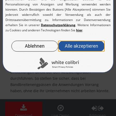
Compliance-Audit:
Legen Sie Standards für die
Konfiguration von Netzwerkgeräten fest (z. B. bestimmte
Strings, Befehle oder Werte müssen vorhanden bzw.
dürfen nicht vorhanden sein). Anschließend überprüft
das Add-On, ob die Konfigurationen diese Anforderungen
erfüllen und erstellt einen Bericht zur Einhaltung der
Richtlinien bzw. der Verstöße.
QoS-Richtlinien definieren:
Die NCM-Erweiterungen hilft
Ihnen, die Servicequalität (Quality of Service (QoS)) durch
Priorisierung geschäftskritischer Applikationen
sicherzustellen, indem Sie die entsprechenden
Einstellungen direkt auf den Netzwerkgeräten
durchführen. So stellen Sie sicher, dass bei
Bandbreitenengpässen die Anwendungen Vorrang
haben, ohne die Ihr Unternehmen nicht arbeiten könnte.
Download
Live Demo
Editionen