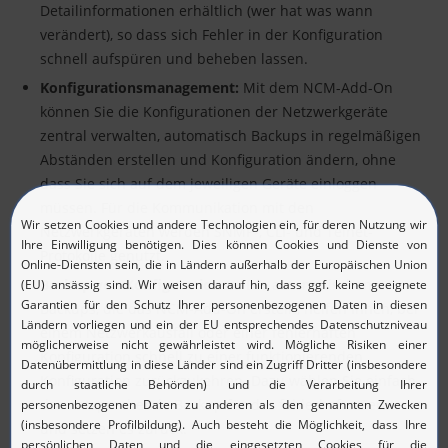
Detailinformationen erhältlich (wer hat was wann
verändert), so dass sich Fehler in der Konfiguration
schnell aufspüren und beheben lassen.
Konfigurationsmanagement:
Mit dem NCM-Add-On
können Sie die Konfigurationen der Netzwerkgeräte
zentral verwalten, automatisch Backups in regelmäßigen
Abständen erstellen und Konfiguration ändern, ohne
dass Sie sich auf dem jeweiligen Geräte einloggen
müssen. Für die Kommunikation mit den
Netzwerkgeräten werden SNMP-, CLI- und Telnet-
Protokolle genutzt.
Backup von Konfigurationen:
Die automatischen
Backups, die das NCM-Add-On erstellt, helfen Ihnen, bei
einem Netzwerkausfall oder einer fehlerhaften
Konfiguration schnell zu einer funktionierenden
Konfiguration zurückzukehren. Dazu wählen Sie einfach
das entsprechende Backup für das fehlerhafte Gerät aus
und setzen es zurück.