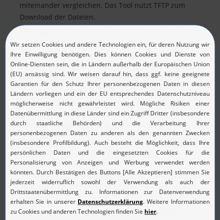
miteinander vergleichen. Das Tool nutzt TFTP zum
Download der Dateien.
TFTP-Server:
OpUtils nutzt den TFTP-Server um die
Konfigurationsdateien der Cisco-Geräte abzurufen. Die
Config-Dateien werden im Dateisystem im TFTP-Root-
Verzeichnis gespeichert. Das Tool kann auch genutzt
werden, um sich den Inhalt des Root-Verzeichnisses
anzeigen zu lassen, das TFTP-Root-Verzeichnis sowie die
Konfigurationsdateien zu ändern. Die modifizierten
Config-Dateien können anschließend wieder auf den
entsprechenden Geräten eingespielt werden.
Device Scan:
Das Werkzeug durchsucht ein Subnetz oder
einen Bereich von IP-Adressen und listet die
Informationen zu den gefundenen Cisco-
Netzwerkgeräten auf. Angezeigt werden unter anderem
Details wie Chassis-ID, ROM-Version oder IOS-Version
Device Explorer:
Mit diesem Tool erhalten Sie
umfangreiche Details zu den einzelnen Geräten,