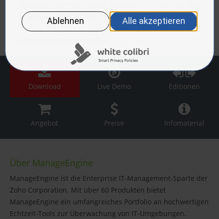
darunter Informationen zu Chassis, Flash Memory, IOS,
Interface, statische und dynamische IP-Verbindungen,
CPU- und Arbeitsspeicherauslastung sowie die
Adressenliste des Gerätes.
Download
Live Demo
Editionen
Angebot
Preise
Infomaterial
Über ManageEngine
ManageEngine ist die Enterprise IT-Management-Sparte der
Zoho Corporation. Mit über 60 Produkten bietet
ManageEngine ein umfangreiches Portfolio an hochwertigen
Echtzeit-Tools zur Überwachung von IT-Umgebungen.