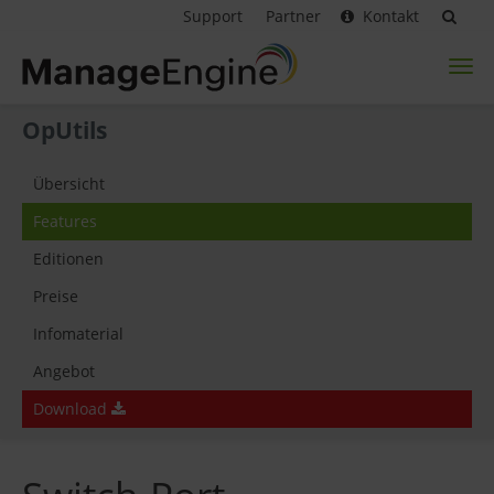
Support
Partner
Kontakt
Toggl
naviga
OpUtils
Übersicht
Features
Editionen
Preise
Infomaterial
Angebot
Download