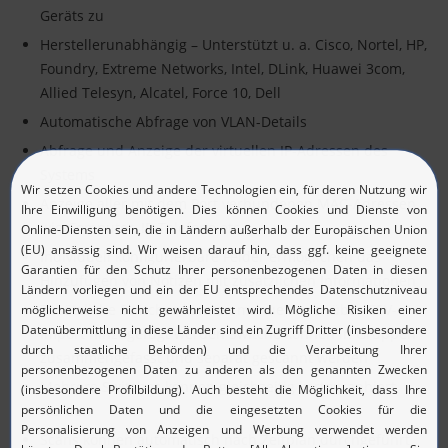
Geräts zu
Herstellerunabhängig – Unterstützt u. a. Cisco, Nortel, HP,
Foundry, Extreme Networks, Intel, DLink, Huawei 3com,
Allied Telesyn, Alcatel, Force 10, Dell
Automatische Abfrage von VLAN-Details
Abfrage und Anzeige der virtuellen IP-Adressen des
Systems
Anzeige aller mit dem Port verbundenen MAC-Adressen
wie Computer, IP-Telefone etc.
Individuell konfigurierbare Felder ermöglichen das
Hinzufügen von Notizen mit zusätzlichen Informationen
Zusätzliche Switches können manuell oder über CSV-
Import hinzugefügt werden Switche können in Gruppen
zusammengefasst und separat gescannt werden
Mehrere Switches können gleichzeitig kartographiert
werden
Scans können automatisch nach Zeitplan durchgeführt