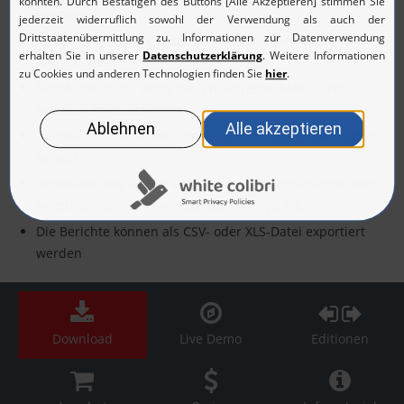
werden
Mapping-Historie ermöglicht das Nachverfolgen von
Änderungen
Suchfunktion für Ports nach IP-Adresse, MAC-, DNS-
Name, Subnet, Standort
Alarmierung bei Änderungen des Port-Status (Verfügbar /
belegt)
Automatisches Reporting zu freien / belegten Ports, Port-
Nutzung, Port-Geschwindigkeit, Port-Typ etc.
Die Berichte können als CSV- oder XLS-Datei exportiert
werden
Download
Live Demo
Editionen