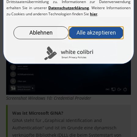
Screenshot Windows 10: Credential Provider
Was ist Microsoft GINA?
GINA steht für „Graphical Identification and
Authentication“ und ist im Grunde eine dynamisch
verknüpfte Bibliothek (DLL), die beim Systemstart von