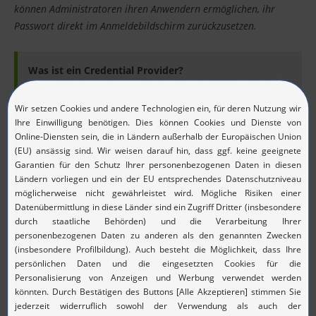
können Administratoren ihren Anwendern ermöglichen, ihr
Passwort direkt im Anmeldebildschirm zurückzusetzen.
Was ist ein Credential Provider?
Anmeldeinformationsanbieter (Credential Provider)
sind COM-Objekte, die angezeigt werden, wenn ein
Sicherheitsaufruf (Secure Attention Sequence, SAS) mit
der Tastenkombination „Strg + Alt + Entf“ gestartet
wird. Sie fragen Informationen zu den
Anmeldeinformationen (Credentials) eines Benutzers
ab und übergeben diese zur Authentifizierung an den
LSA-Server (Local Security Authority). Credential
Provider wurden mit Windows Vista eingeführt und
sind seitdem fester Bestandteil aller Windows-
Versionen. Credential Provider von Drittanbietern (wie
der CP-Agent von ADSelfService Plus) können ebenfalls
mit den von Microsoft zur Verfügung gestellten CPs
arbeiten.