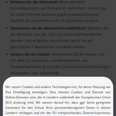
Erhöhen Sie die Sicherheit:
Wenn Sie beim
Anmeldeprozess auf Passwörter verzichten, sichern Sie
Ihr Unternehmen wirksam gegen passwortbasierte
Angriffe ab und erhöhen die IT-Sicherheit deutlich.
Verbessern Sie die Benutzerfreundlichkeit:
Befreien Sie
die Benutzer von der Last, sich jedes Mal Passwörter
merken und eingeben zu müssen, wenn sie auf
geschützte IT-Ressourcen zugreifen wollen.
Senken Sie die Kosten
: Eliminieren Sie die Kosten, die
mit dem Zurücksetzen von Kennwörtern, der
Passwortverwaltung und den Compliance-Anforderungen
verbunden sind, vollständig.
So funktioniert die passwortlose
Authentifizierung in ADSelfService
Plus