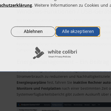
Windows-Funktionen / USB-Geräte
Mit Endpoint Central MSP können MSP gezielt steuern, 
Peripheriegeräte
auf den Rechnern ihrer Kunden verwen
beispielsweise USB-Geräte wie
Speichermedien, Drucke
deaktivieren
– entweder vollständig oder mit definiert
Rechner und Server mit verschiedenen Sicherheitsebenen
Computer oder Benutzer.
Energiemanagement – Ein Beitrag 
Durch die integrierten Power-Management-Funktionen k
Stromverbrauch zu reduzieren und Nachhaltigkeitsziele 
Energiesparpläne
fest, fahren Sie
inaktive Rechner auto
Monitore und Festplatten
nach einer bestimmten Zeit o
Systemverfügbarkeitsbericht gibt zudem Auskunft über