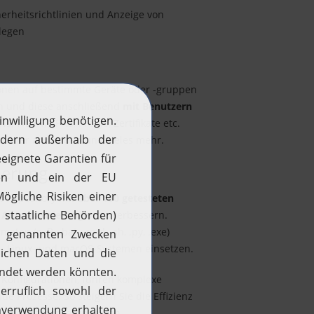
herheitsrichtlinien und Anzeige von
legen
ionen auf bestimmte Geräte oder -gruppen
en und diese anschließend
mit Benutzern
PNs, WLAN, APNs, Proxys, Zertifikate etc.
sswörter anwenden und vieles mehr.
ierung
pt-Repository mit
über 100 getesteten
d Automatisierungen
zu verbessern.
aten (z. B. .bat, .cmd, .sh, .py, .exe)
s-, Linux- und macOS-Systemen einsetzen.
le Konfigurationen, führen komplexe
 Prozesse. So steigern Sie die Effizienz
an Kundenanforderungen an.