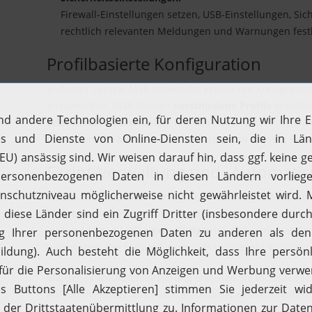
Firewall-Einstellungen setzen, USB-Einstellungen, Sic
rechtlich relevanten Meldungen und Warnungen fest
Profilbasierte Konfiguration
Endpoint Central MSP verwendet Profile, um Konfigurat
anzuwenden. MSP können
verschiedene Profile
erstell
oder Geräten verknüpfen
. In den Profilen lassen sich V
einrichten, Gerätefunktionen einschränken, sichere Pa
Skript-Verwaltung und -Automatis
Endpoint Central MSP verfügt über ein integriertes Skri
Skripten
, die Ihnen helfen,
Konfigurationsprozesse un
Zudem können MSP
eigene Skripte
in allen gängigen Form
hinzufügen. Die Skripte lassen sich flexibel auf Window
Mit der Skript-Automatisierung erstellen Sie individuel
Aufgaben remote aus und standardisieren wiederkehrende
Ihrer IT-Services und passen Konfigurationen gezielt 