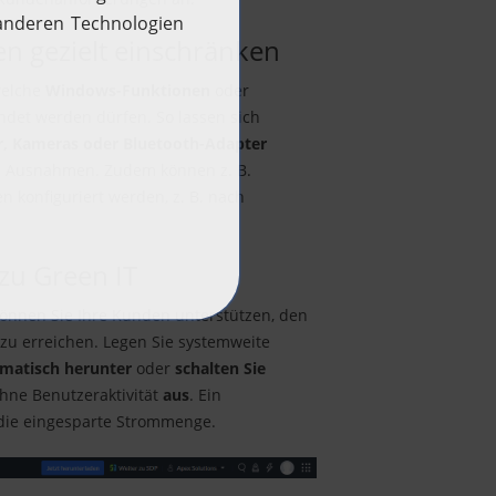
n gezielt einschränken
welche
Windows-Funktionen
oder
det werden dürfen. So lassen sich
r, Kameras oder Bluetooth-Adapter
en Ausnahmen. Zudem können z. B.
 konfiguriert werden, z. B. nach
zu Green IT
önnen Sie Ihre Kunden unterstützen, den
zu erreichen. Legen Sie systemweite
matisch herunter
oder
schalten Sie
hne Benutzeraktivität
aus
. Ein
 die eingesparte Strommenge.