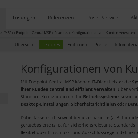
e
Lösungen
Referenzen
Unser Service
Akt
er (MSP)
»
Endpoint Central MSP
»
Features
»
Konfigurationen von Kunden verwalten
Übersicht
Features
Editionen
Preise
Infomateria
Konfigurationen von K
Mit Endpoint Central MSP können IT-Dienstleister die
Sy
ihrer Kunden zentral und effizient verwalten
. Über vord
Standard-Konfigurationen für
Betriebssysteme
, sowie 
Desktop-Einstellungen
,
Sicherheitsrichtlinien
oder
Ben
Dabei lassen sich sowohl benutzerbasierte (z. B. für indi
gerätebasierte (z. B. für sicherheitsrelevante Standards)
flexibel über Einschluss- und Ausschlussregeln definie