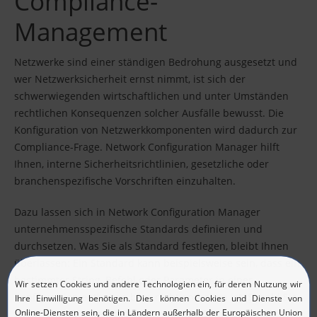
Compliance-
Management
Netzwerke sind einer ständigen Bedrohung ausgesetzt und
wer Netzwerksicherheit ernst nimmt, ist sich der
schwerwiegenden wirtschaftlichen und unter Umständen
rechtlichen Konsequenzen solcher Ausfälle bewusst. Die
Konfiguration von Netzwerkkomponenten wird dadurch zur
Compliance-Frage. Network Configuration Manager hilft
Ihnen, interne Sicherheitsrichtlinien, gesetzliche oder
branchenspezifische Vorschriften einzuhalten.
Dazu lassen sich in Network Configuration Manager
unternehmensspezifische Standards definieren und
durchsetzen. Was Sie als Standard festlegen, bleibt Ihnen
überlassen: Ein Standard kann beispielsweise sein, dass ein
bestimmter String, Befehl oder Parameter in einer
Konfiguration enthalten bzw. nicht enthalten ist. Sobald Sie
einen Standard definiert haben, scannt Network