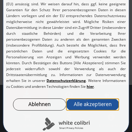
Configuration Manager jede eingehende Konfiguration für
die dieser Standard gilt und überprüft, ob sie die
Anforderungen erfüllt. Wird ein Standard verletzt, alarmiert
die Software bei entsprechender Einstellung per E-Mail,
SNMP-Trap oder setzt die Konfiguration zurück.
Zudem nimmt Network Configuration Manager Verstöße
gegen Standards in die
Compliance-Reports
mit auf. Die
Reports lassen sich automatisiert erstellen und stellen
sicher, dass Sie die Einhaltung der Vorschriften jederzeit
lückenlos dokumentieren können.
Download
Live Demo
Editionen
Angebot
Preise
Infomaterial