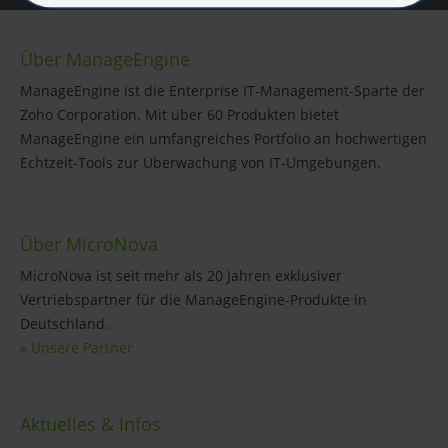
Über ManageEngine
ManageEngine ist die Enterprise IT-Management-Sparte der
Zoho Corporation. Mit über 60 Produkten bietet
ManageEngine ein umfangreiches Portfolio an hochwertigen
Echtzeit-Tools zur Überwachung von IT-Umgebungen.
Über MicroNova
MicroNova ist seit mehr als 20 Jahren exklusiver
Vertriebspartner für die ManageEngine-Produkte in
Deutschland.
» Unsere Partner
Aktuelles & Infos