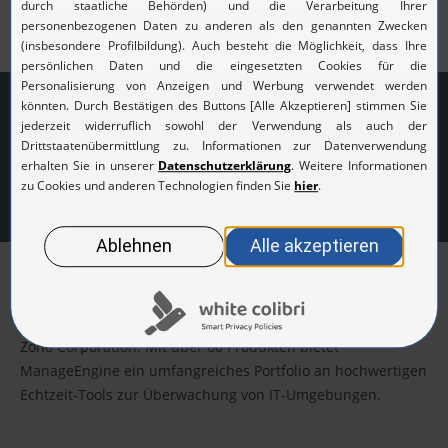
Erstellen von Backups und Reports mit Network
Configuration Manger
automatisieren
.
Download
Live Demo
Editionen
Angebot
Preise
Infomaterial
Über ManageEngine
ManageEngine ist die Enterprise IT-Management-Sparte der
Zoho Corporation. Mit über 60 Produkten bietet
ManageEngine ein umfangreiches Portfolio an hochwertigen
Echtzeit-Tools zur Überwachung von IT-Umgebungen.