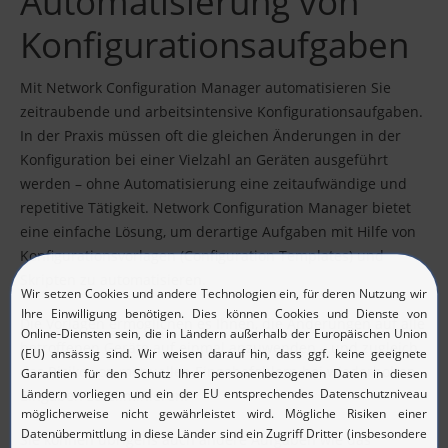
Automatisierung von
Konfigurationsaufgaben
Mit Network Configuration Manager automatisieren Sie
zeitraubende und arbeitsintensive Konfigurationsaufgaben.
In der Praxis müssen oft die gleichen Änderungen in der
Konfiguration bei einer Vielzahl an Geräten ausgeführt
werden – ohne Automatisierung eine zeitaufwändige und
repetitive Tätigkeit. Network Configuration Manager bietet
eine einfache Lösung, um derartige Aufgaben mit Hilfe von
Konfigurationsvorlagen (Configuration Templates) und
Skripten zu automatisieren.
Die Vorlagen ermöglichen es Ihnen, die Änderungen auf alle
betroffenen Geräte auf einmal anzuwenden – und zugleich
das Risiko von manuellen Eingabefehlern bei wiederholten
Eingaben zu eliminieren.
Sie können übrigens auch andere Aufgaben wie das