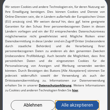
Fehlerbehebungsaufgaben
wie „Start“, „Stopp“ oder
„Neustart“ für einzelne Instanzen
automatisieren
. Auf diese
Weise können eventuell auftretende Fehler schnell und
ohne Ihr Zutun behoben werden.
Übrigens:
OpManager überwacht
mehr als 300 kritische Server-
Performance-Kennzahlen
wie CPU- , Festplatten- und
partitionsbezogene Speicherauslastung, sowie Services
und Prozesse. Sie finden diese Informationen in
OpManager beispielsweise auf dem Reiter „
Übersicht
“
des jeweiligen Servers (klicken Sie auf dem Reiter
„
Server
“ auf den Server, zu dem Sie sich Details
anzeigen lassen möchten).
Weitere Informationen zum Server-Monitoring finden
Sie hier.