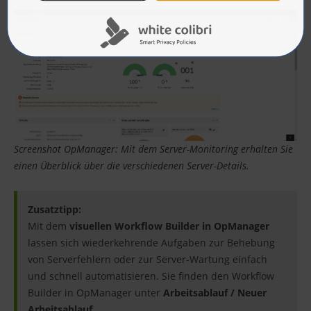
Screenshot OpManager: Mit dem Server-Monitoring erhalten Sie
einen Überblick über die verschiedenen Server-Details.
Zusatztipp:
Mit dem
visuellen Workflow Builder in OpManager
lassen sich wiederkehrende Aufgaben zur Behebung
von Serverfehlern oder zur Server-Wartung einfach
und schnell automatisieren. Sie finden den Workflow
Builder in OpManager unter
Arbeitsablauf / Neuer
Arbeitsablauf
.