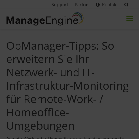
Support
Partner
Kontakt
Toggl
naviga
OpManager-Tipps: So
erweitern Sie Ihr
Netzwerk- und IT-
Infrastruktur-Monitoring
für Remote-Work- /
Homeoffice-
Umgebungen
Remote-Work- oder Homeoffice-Arbeitsplätze gehören in