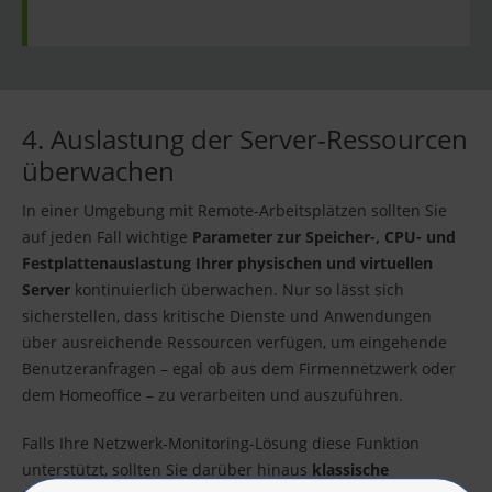
4. Auslastung der Server-Ressourcen
überwachen
In einer Umgebung mit Remote-Arbeitsplätzen sollten Sie
auf jeden Fall wichtige
Parameter zur Speicher-, CPU- und
Festplattenauslastung Ihrer physischen und virtuellen
Server
kontinuierlich überwachen. Nur so lässt sich
sicherstellen, dass kritische Dienste und Anwendungen
über ausreichende Ressourcen verfügen, um eingehende
Benutzeranfragen – egal ob aus dem Firmennetzwerk oder
dem Homeoffice – zu verarbeiten und auszuführen.
Falls Ihre Netzwerk-Monitoring-Lösung diese Funktion
unterstützt, sollten Sie darüber hinaus
klassische