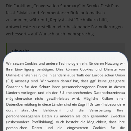
Die Funktion „Conversation Summary“ in ServiceDesk Plus
fasst E-Mail- und Kommentarverläufe automatisch
zusammen, während „Reply Assist“ Technikern hilft,
Antworttexte zu erstellen oder bestehende Formulierungen
verbessert – auf Wunsch auch mehrsprachig.
Hinweis:
Conversation Summary und Reply Assist sind derzeit
nur in der Cloud-Version von ServiceDesk Plus
verfügbar.
So aktivieren Sie die Funktionen:
Gehen Sie in ServiceDesk Plus Cloud zu
Setup > Zia >
Artificial Intelligence > GenAI Features
.
Aktivieren Sie
Conversation Summary
und
Reply Assist
.