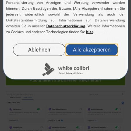
Wählen Sie den gewünschten KI-Anbieter (Zia LLM,
ChatGPT oder Azure OpenAI) aus und bestätigen Sie mit
Confirm
.
Bei Conversation Summary können Sie durch einen
Klick
auf die Feature-Box > Configure
festlegen, welche
Inhalte zusammengefasst werden sollen – z. B. Notizen,
E-Mails, Beschreibungen oder Lösungen.
Keine Tipps verpassen?
Abonnieren Sie unseren Newsletter!