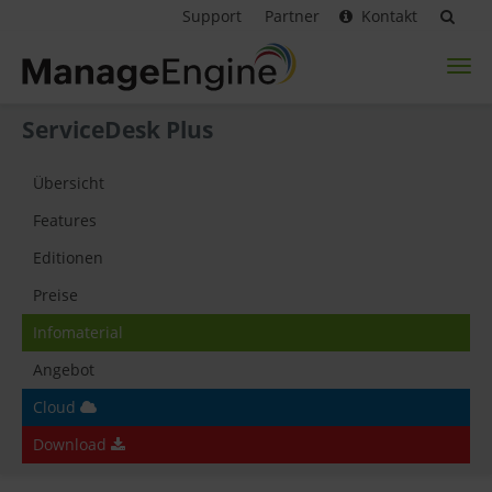
Support
Partner
Kontakt
Toggl
naviga
ServiceDesk Plus
Übersicht
Features
Editionen
Preise
Infomaterial
Angebot
Cloud
Download